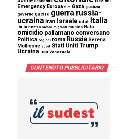
donne
Elezioni
Economia
Emergency
Gaza
Europa
giustizia
film
guerra russia-
guerra
governo
ucraina
Italia
Israele
Iran
istat
Nato
italia nostra
musica
lavoro
migranti
omicidio
pallamano conversano
Russia
Politica
roma
Serena
regioni
Trump
Stati Uniti
Mollicone
sport
Ucraina
usa
Venezuela
CONTENUTO PUBBLICITARIO