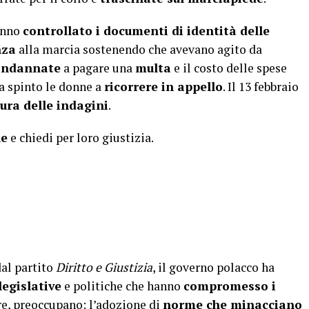
hanno
controllato i documenti di identità delle
nza
alla marcia sostenendo che avevano agito da
ondannate
a pagare una
multa
e il costo delle spese
a spinto le donne a
ricorrere in appello
. Il 13 febbraio
ura delle indagini
.
ne
e chiedi per loro giustizia.
dal partito
Diritto e Giustizia
, il governo polacco ha
legislative
e politiche che hanno
compromesso i
re, preoccupano: l’adozione di
norme che minacciano