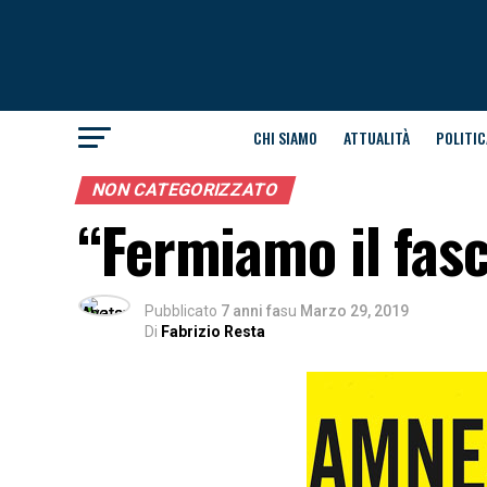
CHI SIAMO
ATTUALITÀ
POLITIC
NON CATEGORIZZATO
“Fermiamo il fas
Pubblicato
7 anni fa
su
Marzo 29, 2019
Di
Fabrizio Resta