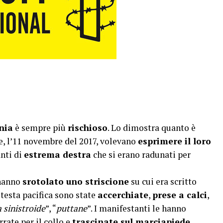
nia
è sempre più
rischioso
. Lo dimostra quanto è
, l’11 novembre del 2017, volevano
esprimere il loro
nti di
estrema destra
che si erano radunati per
 hanno
srotolato uno striscione
su cui era scritto
rotesta pacifica sono state
accerchiate
,
prese a calci
,
a sinistroide
”, “
puttane
”. I manifestanti le hanno
errate per il collo e
trascinate sul marciapiede
.