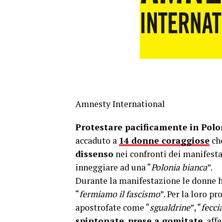
Amnesty International
Protestare pacificamente in Polo
accaduto a
14 donne coraggiose
che
dissenso
nei confronti dei manifesta
inneggiare ad una “
Polonia bianca
”.
Durante la manifestazione le donne
“
fermiamo il fascismo
”. Per la loro p
apostrofate come “
sgualdrine
”, “
fecci
spintonate
,
prese a gomitate
, aff