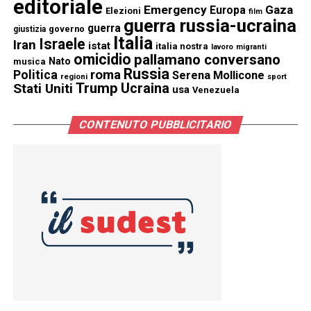
editoriale
Emergency
Gaza
Europa
Elezioni
film
guerra russia-ucraina
guerra
governo
giustizia
Italia
Israele
Iran
istat
italia nostra
lavoro
migranti
omicidio
pallamano conversano
Nato
musica
Russia
Politica
roma
Serena Mollicone
regioni
sport
Trump
Stati Uniti
Ucraina
usa
Venezuela
CONTENUTO PUBBLICITARIO