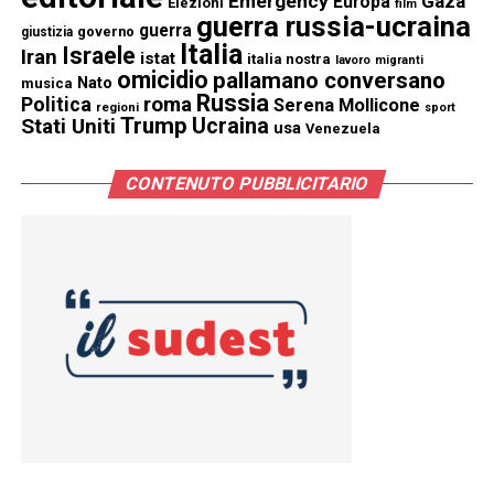
Emergency
Gaza
Europa
Elezioni
film
guerra russia-ucraina
guerra
governo
giustizia
Italia
Israele
Iran
istat
italia nostra
lavoro
migranti
omicidio
pallamano conversano
Nato
musica
Russia
Politica
roma
Serena Mollicone
regioni
sport
Trump
Stati Uniti
Ucraina
usa
Venezuela
CONTENUTO PUBBLICITARIO