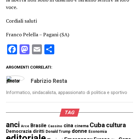
voce.
Cordiali saluti
Franco Pelella – Pagani (SA)
Facebook
Mastodon
Email
Condividi
ARGOMENTI CORRELATI:
Fabrizio Resta
Informatico, sindacalista, appassionato di politica e sportivo
TAG
anci
Cuba
cultura
Brasile
cina
cinema
Cassino
Arce
donne
Democrazia
diritti
Donald Trump
Economia
editoriale