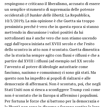
respingono e criticano il liberalismo, accusato di essere
un semplice strumento di supremazia delle potenze
occidentali (
Il bunker delle libertà
; La Repubblica,
10/3/2019). La mia opinione è che Guetta sia troppo
pessimista perché è vero che in questa epoca si stanno
mettendo in discussione i valori positivi da lui
sottolineati ma è anche vero che non stiamo uscendo
oggi dall’epoca iniziata nel XVIII secolo e che l’esito
dello scontro in atto non è scontato. Guetta dimentica
che la storia ha sempre agito con flussi e riflussi e che a
partire dal XVIII i riflussi (ad esempio nel XX secolo
l’avvento al potere di ideologie autoritarie come
fascismo, nazismo e comunismo) ci sono già stati. Ma
questo non ha impedito ai popoli di rialzarsi e alle
democrazie di affermarsi. Non è scontato, poi, che negli
Stati Uniti non si riesca a sconfiggere Trump così come
non è scontato che in Europa si affermino i populismi.
Per fortuna le forze che si battono per la democrazia e
la libertà non sono in disarmo e faranno sentire la loro