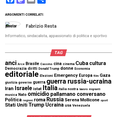
ARGOMENTI CORRELATI:
Fabrizio Resta
Informatico, sindacalista, appassionato di politica e sportivo
TAG
anci
Cuba
cultura
Brasile
cina
cinema
Cassino
Arce
donne
Democrazia
diritti
Donald Trump
Economia
editoriale
Emergency
Gaza
Europa
Elezioni
film
guerra russia-ucraina
guerra
governo
giustizia
Italia
Israele
Iran
istat
italia nostra
lavoro
migranti
omicidio
pallamano conversano
Nato
musica
Russia
Politica
roma
Serena Mollicone
regioni
sport
Trump
Stati Uniti
Ucraina
usa
Venezuela