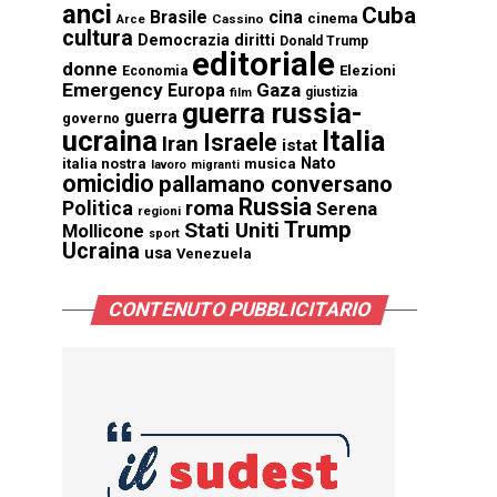
anci
Cuba
Brasile
cina
cinema
Cassino
Arce
cultura
Democrazia
diritti
Donald Trump
editoriale
donne
Elezioni
Economia
Emergency
Gaza
Europa
giustizia
film
guerra russia-
guerra
governo
ucraina
Italia
Israele
Iran
istat
Nato
italia nostra
musica
lavoro
migranti
omicidio
pallamano conversano
Russia
Politica
roma
Serena
regioni
Trump
Stati Uniti
Mollicone
sport
Ucraina
usa
Venezuela
CONTENUTO PUBBLICITARIO