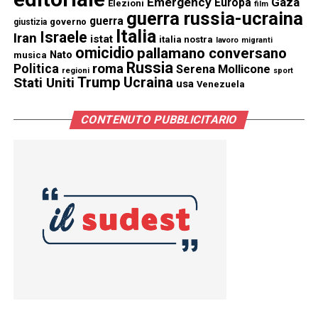
Emergency
Gaza
Europa
Elezioni
film
guerra russia-ucraina
guerra
governo
giustizia
Italia
Israele
Iran
istat
italia nostra
lavoro
migranti
omicidio
pallamano conversano
Nato
musica
Russia
Politica
roma
Serena Mollicone
regioni
sport
Trump
Stati Uniti
Ucraina
usa
Venezuela
CONTENUTO PUBBLICITARIO