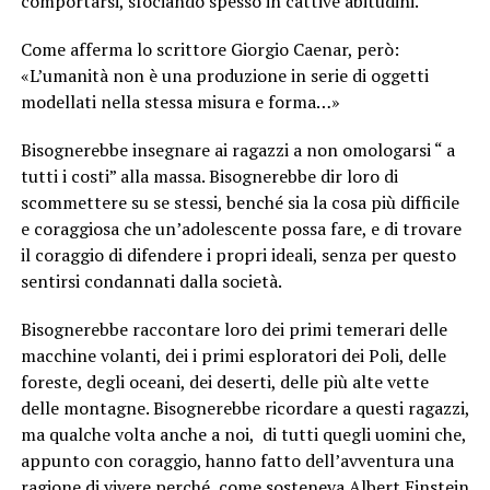
comportarsi, sfociando spesso in cattive abitudini.
Come afferma lo scrittore Giorgio Caenar, però:
«L’umanità non è una produzione in serie di oggetti
modellati nella stessa misura e forma…»
Bisognerebbe insegnare ai ragazzi a non omologarsi “ a
tutti i costi” alla massa. Bisognerebbe dir loro di
scommettere su se stessi, benché sia la cosa più difficile
e coraggiosa che un’adolescente possa fare, e di trovare
il coraggio di difendere i propri ideali, senza per questo
sentirsi condannati dalla società.
Bisognerebbe raccontare loro dei primi temerari delle
macchine volanti, dei i primi esploratori dei Poli, delle
foreste, degli oceani, dei deserti, delle più alte vette
delle montagne. Bisognerebbe ricordare a questi ragazzi,
ma qualche volta anche a noi, di tutti quegli uomini che,
appunto con coraggio, hanno fatto dell’avventura una
ragione di vivere perché, come sosteneva Albert Einstein