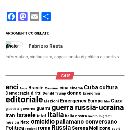
Facebook
Mastodon
Email
Condividi
ARGOMENTI CORRELATI:
Fabrizio Resta
Informatico, sindacalista, appassionato di politica e sportivo
TAG
anci
Cuba
cultura
Brasile
cina
cinema
Cassino
Arce
donne
Democrazia
diritti
Donald Trump
Economia
editoriale
Emergency
Gaza
Europa
Elezioni
film
guerra russia-ucraina
guerra
governo
giustizia
Italia
Israele
Iran
istat
italia nostra
lavoro
migranti
omicidio
pallamano conversano
Nato
musica
Russia
Politica
roma
Serena Mollicone
regioni
sport