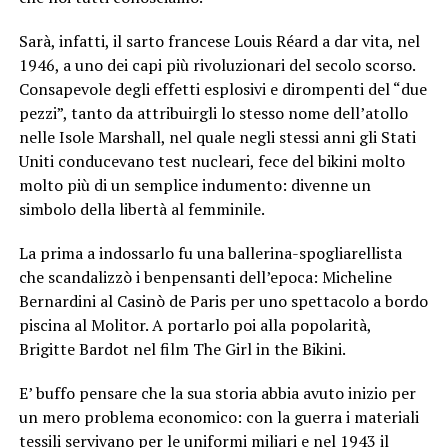
Sarà, infatti, il sarto francese Louis Réard a dar vita, nel
1946, a uno dei capi più rivoluzionari del secolo scorso.
Consapevole degli effetti esplosivi e dirompenti del “due
pezzi”, tanto da attribuirgli lo stesso nome dell’atollo
nelle Isole Marshall, nel quale negli stessi anni gli Stati
Uniti conducevano test nucleari, fece del bikini molto
molto più di un semplice indumento: divenne un
simbolo della libertà al femminile.
La prima a indossarlo fu una ballerina-spogliarellista
che scandalizzò i benpensanti dell’epoca: Micheline
Bernardini al Casinò de Paris per uno spettacolo a bordo
piscina al Molitor. A portarlo poi alla popolarità,
Brigitte Bardot nel film The Girl in the Bikini.
E’ buffo pensare che la sua storia abbia avuto inizio per
un mero problema economico: con la guerra i materiali
tessili servivano per le uniformi miliari e nel 1943 il