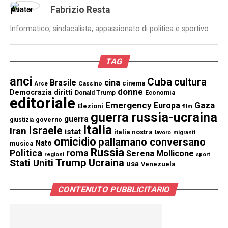
Fabrizio Resta
Informatico, sindacalista, appassionato di politica e sportivo
TAG
anci
Cuba
cultura
Brasile
cina
cinema
Cassino
Arce
donne
Democrazia
diritti
Donald Trump
Economia
editoriale
Emergency
Gaza
Europa
Elezioni
film
guerra russia-ucraina
guerra
governo
giustizia
Italia
Israele
Iran
istat
italia nostra
lavoro
migranti
omicidio
pallamano conversano
Nato
musica
Russia
Politica
roma
Serena Mollicone
regioni
sport
Trump
Stati Uniti
Ucraina
usa
Venezuela
CONTENUTO PUBBLICITARIO