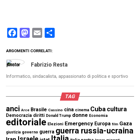
Facebook
Mastodon
Email
Condividi
ARGOMENTI CORRELATI:
Fabrizio Resta
Informatico, sindacalista, appassionato di politica e sportivo
TAG
anci
Cuba
cultura
Brasile
cina
cinema
Cassino
Arce
donne
Democrazia
diritti
Donald Trump
Economia
editoriale
Emergency
Gaza
Europa
Elezioni
film
guerra russia-ucraina
guerra
governo
giustizia
Italia
Israele
Iran
istat
italia nostra