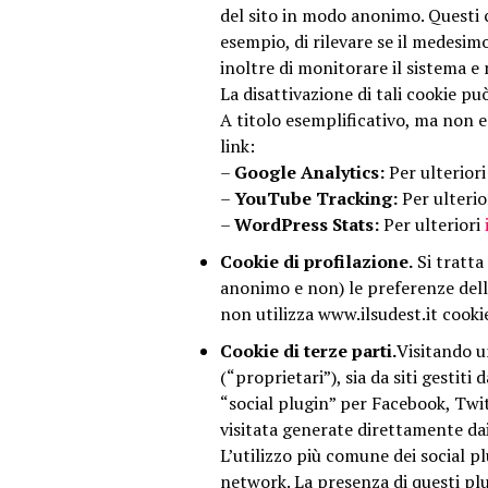
del sito in modo anonimo. Questi 
esempio, di rilevare se il medesi
inoltre di monitorare il sistema e 
La disattivazione di tali cookie pu
A titolo esemplificativo, ma non e
link:
–
Google Analytics:
Per ulteriori
–
YouTube Tracking:
Per ulterio
–
WordPress Stats:
Per ulteriori
Cookie di profilazione.
Si tratta
anonimo e non) le preferenze dell’
non utilizza www.ilsudest.it cookie
Cookie di terze parti.
Visitando un
(“proprietari”), sia da siti gestiti
“social plugin” per Facebook, Twit
visitata generate direttamente dai 
L’utilizzo più comune dei social pl
network. La presenza di questi plug