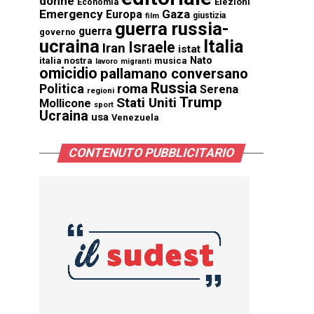
donne
Elezioni
Economia
Emergency
Gaza
Europa
giustizia
film
guerra russia-
guerra
governo
ucraina
Italia
Israele
Iran
istat
Nato
italia nostra
musica
lavoro
migranti
omicidio
pallamano conversano
Russia
Politica
roma
Serena
regioni
Trump
Stati Uniti
Mollicone
sport
Ucraina
usa
Venezuela
CONTENUTO PUBBLICITARIO