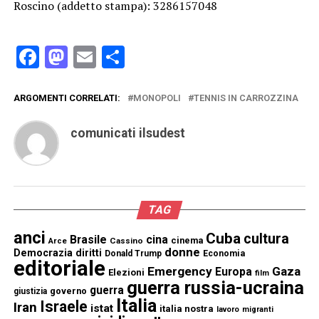
Roscino (addetto stampa): 3286157048
Facebook
Mastodon
Email
Condividi
ARGOMENTI CORRELATI:
MONOPOLI
TENNIS IN CARROZZINA
comunicati ilsudest
TAG
anci
Cuba
cultura
Brasile
cina
cinema
Cassino
Arce
donne
Democrazia
diritti
Donald Trump
Economia
editoriale
Emergency
Gaza
Europa
Elezioni
film
guerra russia-ucraina
guerra
governo
giustizia
Italia
Israele
Iran
istat
italia nostra
lavoro
migranti