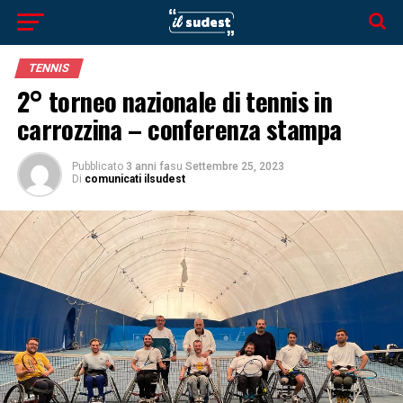
TENNIS
2° torneo nazionale di tennis in
carrozzina – conferenza stampa
Pubblicato
3 anni fa
su
Settembre 25, 2023
Di
comunicati ilsudest