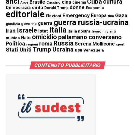
anci
Cuba
cultura
Brasile
cina
cinema
Cassino
Arce
donne
Democrazia
diritti
Donald Trump
Economia
editoriale
Emergency
Gaza
Europa
Elezioni
film
guerra russia-ucraina
guerra
governo
giustizia
Italia
Israele
Iran
istat
italia nostra
lavoro
migranti
omicidio
pallamano conversano
Nato
musica
Russia
Politica
roma
Serena Mollicone
regioni
sport
Trump
Stati Uniti
Ucraina
usa
Venezuela
CONTENUTO PUBBLICITARIO