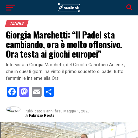
TENNIS
Giorgia Marchetti: “Il Padel sta
cambiando, ora è molto offensivo.
Ora testa ai giochi europei”
Intervista a Giorgia Marchetti, del Circolo Canottieri Aniene ,
che in questi giorni ha vinto il primo scudetto di padel tutto
femminile insieme alla Orsi.
Facebook
Mastodon
Email
Condividi
Pubblicato
3 anni fa
su
Maggio 1, 2023
Di
Fabrizio Resta