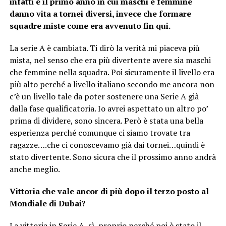
infatti è il primo anno in cui maschi e femmine
danno vita a tornei diversi, invece che formare
squadre miste come era avvenuto fin qui.
La serie A è cambiata. Ti dirò la verità mi piaceva più
mista, nel senso che era più divertente avere sia maschi
che femmine nella squadra. Poi sicuramente il livello era
più alto perché a livello italiano secondo me ancora non
c’è un livello tale da poter sostenere una Serie A già
dalla fase qualificatoria. Io avrei aspettato un altro po’
prima di dividere, sono sincera. Però è stata una bella
esperienza perché comunque ci siamo trovate tra
ragazze….che ci conoscevamo già dai tornei…quindi è
stato divertente. Sono sicura che il prossimo anno andrà
anche meglio.
Vittoria che vale ancor di più dopo il terzo posto al
Mondiale di Dubai?
La vittoria in Serie A, sì, proprio perché poi è stato il