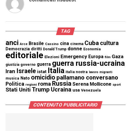
TAG
anci
Cuba
cultura
Brasile
cina
cinema
Cassino
Arce
donne
Democrazia
diritti
Donald Trump
Economia
editoriale
Emergency
Gaza
Europa
Elezioni
film
guerra russia-ucraina
guerra
governo
giustizia
Italia
Israele
Iran
istat
italia nostra
lavoro
migranti
omicidio
pallamano conversano
Nato
musica
Russia
Politica
roma
Serena Mollicone
regioni
sport
Trump
Stati Uniti
Ucraina
usa
Venezuela
CONTENUTO PUBBLICITARIO