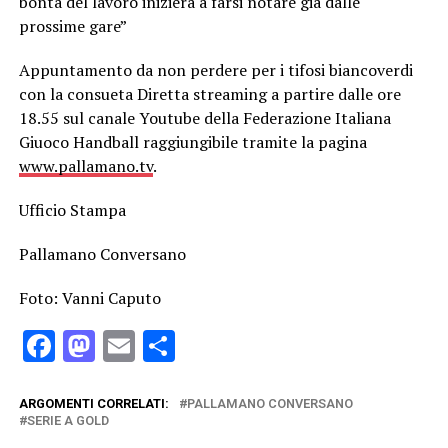
bontà del lavoro inizierà a farsi notare già dalle
prossime gare”
Appuntamento da non perdere per i tifosi biancoverdi
con la consueta Diretta streaming a partire dalle ore
18.55 sul canale Youtube della Federazione Italiana
Giuoco Handball raggiungibile tramite la pagina
www.pallamano.tv
.
Ufficio Stampa
Pallamano Conversano
Foto: Vanni Caputo
Facebook
Mastodon
Email
Condividi
ARGOMENTI CORRELATI:
PALLAMANO CONVERSANO
SERIE A GOLD