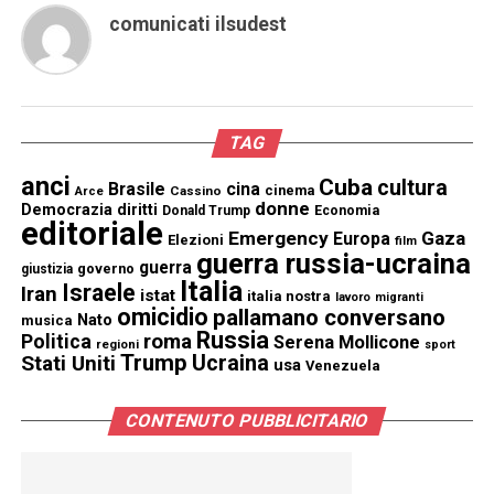
comunicati ilsudest
TAG
anci
Cuba
cultura
Brasile
cina
cinema
Cassino
Arce
donne
Democrazia
diritti
Donald Trump
Economia
editoriale
Emergency
Gaza
Europa
Elezioni
film
guerra russia-ucraina
guerra
governo
giustizia
Italia
Israele
Iran
istat
italia nostra
lavoro
migranti
omicidio
pallamano conversano
Nato
musica
Russia
Politica
roma
Serena Mollicone
regioni
sport
Trump
Stati Uniti
Ucraina
usa
Venezuela
CONTENUTO PUBBLICITARIO