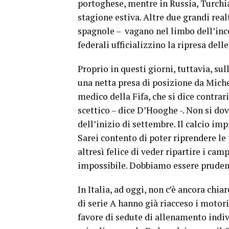
portoghese, mentre in Russia, Turchia 
stagione estiva. Altre due grandi rea
spagnole – vagano nel limbo dell’ince
federali ufficializzino la ripresa del
Proprio in questi giorni, tuttavia, su
una netta presa di posizione da Mic
medico della Fifa, che si dice contrar
scettico – dice D’Hooghe -. Non si dov
dell’inizio di settembre. Il calcio im
Sarei contento di poter riprendere le
altresì felice di veder ripartire i cam
impossibile. Dobbiamo essere prudenti
In Italia, ad oggi, non c’è ancora chi
di serie A hanno già riacceso i motori
favore di sedute di allenamento indiv