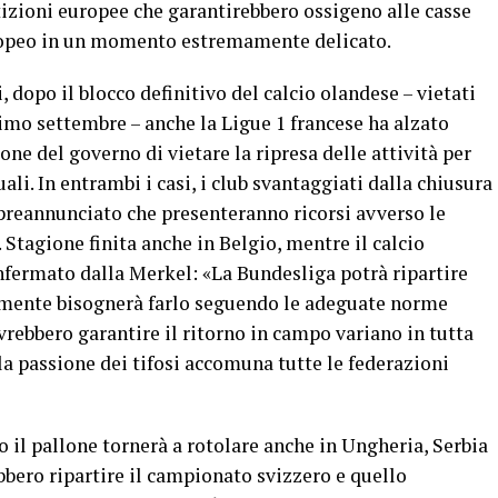
izioni europee che garantirebbero ossigeno alle casse
uropeo in un momento estremamente delicato.
, dopo il blocco definitivo del calcio olandese – vietati
rimo settembre – anche la Ligue 1 francese ha alzato
one del governo di vietare la ripresa delle attività per
ali. In entrambi i casi, i club svantaggiati dalla chiusura
preannunciato che presenteranno ricorsi avverso le
. Stagione finita anche in Belgio, mentre il calcio
nfermato dalla Merkel: «La Bundesliga potrà ripartire
mente bisognerà farlo seguendo le adeguate norme
vrebbero garantire il ritorno in campo variano in tutta
la passione dei tifosi accomuna tutte le federazioni
il pallone tornerà a rotolare anche in Ungheria, Serbia
ero ripartire il campionato svizzero e quello