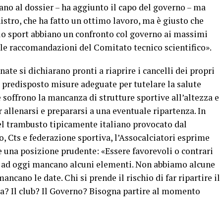
no al dossier – ha aggiunto il capo del governo – ma
stro, che ha fatto un ottimo lavoro, ma è giusto che
ello sport abbiano un confronto col governo ai massimi
 le raccomandazioni del Comitato tecnico scientifico».
nate si dichiarano pronti a riaprire i cancelli dei propri
à predisposto misure adeguate per tutelare la salute
 soffrono la mancanza di strutture sportive all’altezza e
 allenarsi e prepararsi a una eventuale ripartenza. In
nel trambusto tipicamente italiano provocato dal
o, Cts e federazione sportiva, l’Assocalciatori esprime
e una posizione prudente: «Essere favorevoli o contrari
va: ad oggi mancano alcuni elementi. Non abbiamo alcune
ncano le date. Chi si prende il rischio di far ripartire il
eta? Il club? Il Governo? Bisogna partire al momento