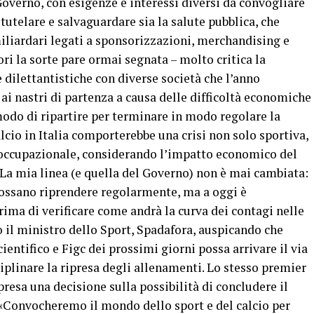
 Governo, con esigenze e interessi diversi da convogliare
tutelare e salvaguardare sia la salute pubblica, che
 miliardari legati a sponsorizzazioni, merchandising e
ri la sorte pare ormai segnata – molto critica la
e dilettantistiche con diverse società che l’anno
i nastri di partenza a causa delle difficoltà economiche
l modo di ripartire per terminare in modo regolare la
lcio in Italia comporterebbe una crisi non solo sportiva,
 occupazionale, considerando l’impatto economico del
 «La mia linea (e quella del Governo) non è mai cambiata:
ossano riprendere regolarmente, ma a oggi è
rima di verificare come andrà la curva dei contagi nelle
 il ministro dello Sport, Spadafora, auspicando che
entifico e Figc dei prossimi giorni possa arrivare il via
ciplinare la ripresa degli allenamenti. Lo stesso premier
resa una decisione sulla possibilità di concludere il
 «Convocheremo il mondo dello sport e del calcio per