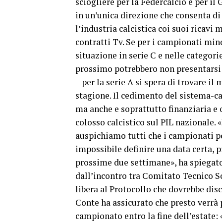
sciogliere per la Federcalcio e per il
in un’unica direzione che consenta di 
l’industria calcistica coi suoi ricavi
contratti Tv. Se per i campionati mino
situazione in serie C e nelle categori
prossimo potrebbero non presentarsi a
– per la serie A si spera di trovare i
stagione. Il cedimento del sistema-ca
ma anche e soprattutto finanziaria e
colosso calcistico sul PIL nazionale.
auspichiamo tutti che i campionati p
impossibile definire una data certa, p
prossime due settimane», ha spiegato
dall’incontro tra Comitato Tecnico Sci
libera al Protocollo che dovrebbe dis
Conte ha assicurato che presto verrà p
campionato entro la fine dell’estate: