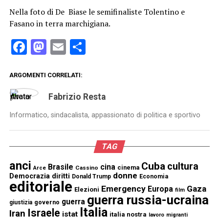
Nella foto di De Biase le semifinaliste Tolentino e
Fasano in terra marchigiana.
Facebook
Mastodon
Email
Condividi
ARGOMENTI CORRELATI:
Fabrizio Resta
Informatico, sindacalista, appassionato di politica e sportivo
TAG
anci
Cuba
cultura
Brasile
cina
cinema
Cassino
Arce
donne
Democrazia
diritti
Donald Trump
Economia
editoriale
Emergency
Gaza
Europa
Elezioni
film
guerra russia-ucraina
guerra
governo
giustizia
Italia
Israele
Iran
istat
italia nostra
lavoro
migranti