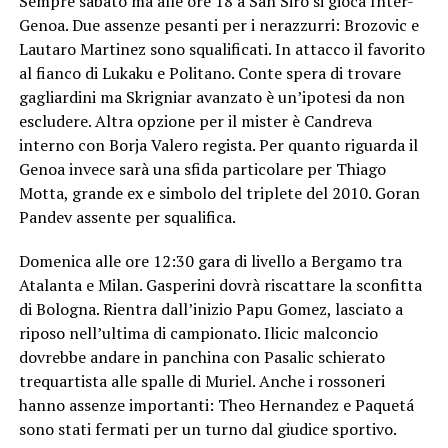
Sempre sabato ma alle ore 18 a San Siro si gioca Inter-
Genoa. Due assenze pesanti per i nerazzurri: Brozovic e
Lautaro Martinez sono squalificati. In attacco il favorito
al fianco di Lukaku e Politano. Conte spera di trovare
gagliardini ma Skrigniar avanzato è un’ipotesi da non
escludere. Altra opzione per il mister è Candreva
interno con Borja Valero regista. Per quanto riguarda il
Genoa invece sarà una sfida particolare per Thiago
Motta, grande ex e simbolo del triplete del 2010. Goran
Pandev assente per squalifica.
Domenica alle ore 12:30 gara di livello a Bergamo tra
Atalanta e Milan. Gasperini dovrà riscattare la sconfitta
di Bologna. Rientra dall’inizio Papu Gomez, lasciato a
riposo nell’ultima di campionato. Ilicic malconcio
dovrebbe andare in panchina con Pasalic schierato
trequartista alle spalle di Muriel. Anche i rossoneri
hanno assenze importanti: Theo Hernandez e Paquetá
sono stati fermati per un turno dal giudice sportivo.