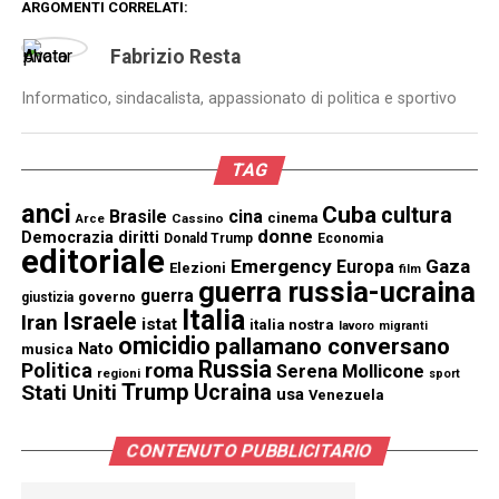
ARGOMENTI CORRELATI:
Fabrizio Resta
Informatico, sindacalista, appassionato di politica e sportivo
TAG
anci
Cuba
cultura
Brasile
cina
cinema
Cassino
Arce
donne
Democrazia
diritti
Donald Trump
Economia
editoriale
Emergency
Gaza
Europa
Elezioni
film
guerra russia-ucraina
guerra
governo
giustizia
Italia
Israele
Iran
istat
italia nostra
lavoro
migranti
omicidio
pallamano conversano
Nato
musica
Russia
Politica
roma
Serena Mollicone
regioni
sport
Trump
Stati Uniti
Ucraina
usa
Venezuela
CONTENUTO PUBBLICITARIO