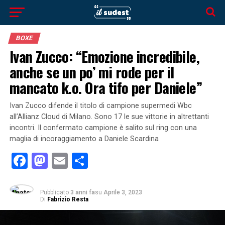
BOXE
Ivan Zucco: “Emozione incredibile,
anche se un po’ mi rode per il
mancato k.o. Ora tifo per Daniele”
Ivan Zucco difende il titolo di campione supermedi Wbc
all’Allianz Cloud di Milano. Sono 17 le sue vittorie in altrettanti
incontri. Il confermato campione è salito sul ring con una
maglia di incoraggiamento a Daniele Scardina
Facebook
Mastodon
Email
Condividi
Pubblicato
3 anni fa
su
Aprile 3, 2023
Di
Fabrizio Resta