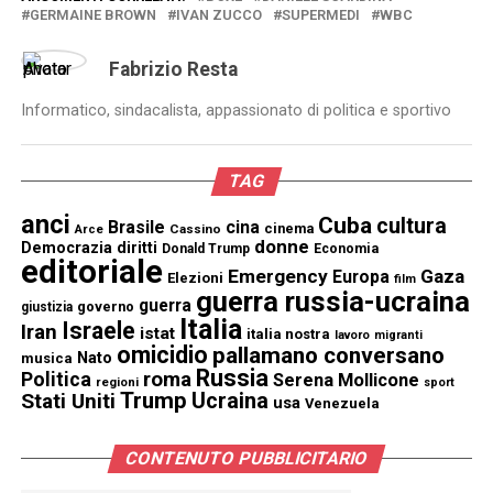
GERMAINE BROWN
IVAN ZUCCO
SUPERMEDI
WBC
Fabrizio Resta
Informatico, sindacalista, appassionato di politica e sportivo
TAG
anci
Cuba
cultura
Brasile
cina
cinema
Cassino
Arce
donne
Democrazia
diritti
Donald Trump
Economia
editoriale
Emergency
Gaza
Europa
Elezioni
film
guerra russia-ucraina
guerra
governo
giustizia
Italia
Israele
Iran
istat
italia nostra
lavoro
migranti
omicidio
pallamano conversano
Nato
musica
Russia
Politica
roma
Serena Mollicone
regioni
sport
Trump
Stati Uniti
Ucraina
usa
Venezuela
CONTENUTO PUBBLICITARIO