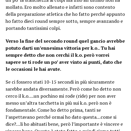
mollato. Ero molto allenato e infatti sono contento
della preparazione atletica che ho fatto perché appunto
ho fatto dieci round sempre sotto, sempre avanzando e
portando tantissimi colpi.
Verso la fine del secondo round quel gancio avrebbe
potuto darti un’ennesima vittoria per k.o.. Tu hai
sempre detto che non cerchi il k.o. però vorrei
sapere se ti rode un po’ aver vinto ai punti, dato che
le occasioni le hai avute.
Se ci fossero stati 10-15 secondi in più sicuramente
sarebbe andata diversamente. Però come ho detto non
cerco il k.o….un pochino mi rode (ride) per non aver
messo un’altra tacchetta in più sui k.o. però non è
fondamentale. Come ho detto prima, tanti se
l’aspettavano perché ormai ho dato questa…come si
dice?…li ho abituati bene, però l’importante è vincere e
vincere bene. Questo è stato fatto e quindi siamo tutti