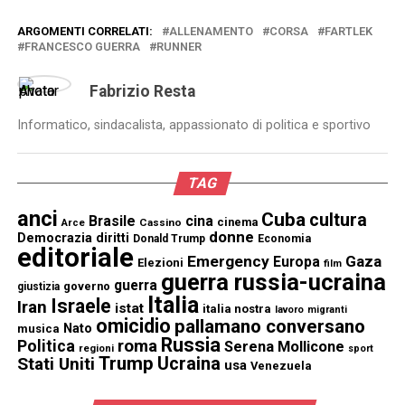
ARGOMENTI CORRELATI:
ALLENAMENTO
CORSA
FARTLEK
FRANCESCO GUERRA
RUNNER
Fabrizio Resta
Informatico, sindacalista, appassionato di politica e sportivo
TAG
anci
Cuba
cultura
Brasile
cina
cinema
Cassino
Arce
donne
Democrazia
diritti
Donald Trump
Economia
editoriale
Emergency
Gaza
Europa
Elezioni
film
guerra russia-ucraina
guerra
governo
giustizia
Italia
Israele
Iran
istat
italia nostra
lavoro
migranti
omicidio
pallamano conversano
Nato
musica
Russia
Politica
roma
Serena Mollicone
regioni
sport
Trump
Stati Uniti
Ucraina
usa
Venezuela