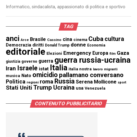
Informatico, sindacalista, appassionato di politica e sportivo
TAG
anci
Cuba
cultura
Brasile
cina
cinema
Cassino
Arce
donne
Democrazia
diritti
Donald Trump
Economia
editoriale
Emergency
Gaza
Europa
Elezioni
film
guerra russia-ucraina
guerra
governo
giustizia
Italia
Israele
Iran
istat
italia nostra
lavoro
migranti
omicidio
pallamano conversano
Nato
musica
Russia
Politica
roma
Serena Mollicone
regioni
sport
Trump
Stati Uniti
Ucraina
usa
Venezuela
CONTENUTO PUBBLICITARIO