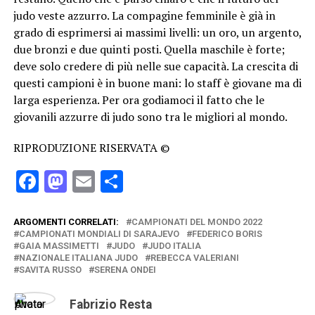
judo veste azzurro. La compagine femminile è già in
grado di esprimersi ai massimi livelli: un oro, un argento,
due bronzi e due quinti posti. Quella maschile è forte;
deve solo credere di più nelle sue capacità. La crescita di
questi campioni è in buone mani: lo staff è giovane ma di
larga esperienza. Per ora godiamoci il fatto che le
giovanili azzurre di judo sono tra le migliori al mondo.
RIPRODUZIONE RISERVATA ©
Facebook
Mastodon
Email
Condividi
ARGOMENTI CORRELATI:
CAMPIONATI DEL MONDO 2022
CAMPIONATI MONDIALI DI SARAJEVO
FEDERICO BORIS
GAIA MASSIMETTI
JUDO
JUDO ITALIA
NAZIONALE ITALIANA JUDO
REBECCA VALERIANI
SAVITA RUSSO
SERENA ONDEI
Fabrizio Resta