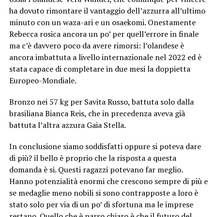
ha dovuto rimontare il vantaggio dell’azzurra all’ultimo
minuto con un waza-ari e un osaekomi. Onestamente
Rebecca rosica ancora un po’ per quell’errore in finale
ma c’è davvero poco da avere rimorsi: l’olandese è
ancora imbattuta a livello internazionale nel 2022 ed è
stata capace di completare in due mesi la doppietta
Europeo-Mondiale.
Bronzo nei 57 kg per Savita Russo, battuta solo dalla
brasiliana Bianca Reis, che in precedenza aveva già
battuta l’altra azzura Gaia Stella.
In conclusione siamo soddisfatti oppure si poteva dare
di più? il bello è proprio che la risposta a questa
domanda è si. Questi ragazzi potevano far meglio.
Hanno potenzialità enormi che crescono sempre di più e
se medaglie meno nobili si sono contrapposte a loro è
stato solo per via di un po’ di sfortuna ma le imprese
restano. Quello che è parso chiaro è che il futuro del