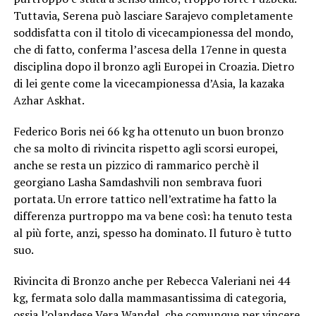
Tuttavia, Serena può lasciare Sarajevo completamente
soddisfatta con il titolo di vicecampionessa del mondo,
che di fatto, conferma l’ascesa della 17enne in questa
disciplina dopo il bronzo agli Europei in Croazia. Dietro
di lei gente come la vicecampionessa d’Asia, la kazaka
Azhar Askhat.
Federico Boris nei 66 kg ha ottenuto un buon bronzo
che sa molto di rivincita rispetto agli scorsi europei,
anche se resta un pizzico di rammarico perchè il
georgiano Lasha Samdashvili non sembrava fuori
portata. Un errore tattico nell’extratime ha fatto la
differenza purtroppo ma va bene così: ha tenuto testa
al più forte, anzi, spesso ha dominato. Il futuro è tutto
suo.
Rivincita di Bronzo anche per Rebecca Valeriani nei 44
kg, fermata solo dalla mammasantissima di categoria,
ossia l’olandese Vera Wandel, che comunque per vincere