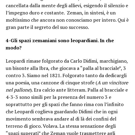
cancellata dalla mente degli allievi, esigendo il silenzio e
l’impegno duro e costante. Zeman, in sintesi, è un
moltissimo che ancora non conosciamo per intero. Qui è
gran parte il segreto del suo successo.
4-Gli spazi zemaniani sono leopardiani. In che
modo?
Leopardi rimase folgorato da Carlo Didimi, marchigiano,
un bisonte alla Ibra, che giocava a “palla al bracciale”, 3
contro 3. Siamo nel 1821. Folgorato tanto da dedicargli
una poesia, una canzone di cinque strofe (
A un vincitore
nel pallone
). Era calcio ante litteram. Palla al bracciale e
4-3-3 sono simili per la presenza del numero 3 e
soprattutto per gli spazi che fanno rima con l’infinito
che Leopardi coglieva guardando Didimi che in ogni
movimento sembrava andare al di là dei confini del
terreno di gioco. Volava. La stessa sensazione degli
“spazi superati” che Zeman vuole trasmettere agli