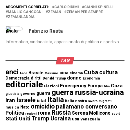
ARGOMENTI CORRELATI:
CARLO DIDIMI
GIANNI SPINELLI
MANLIO CANCOGNI
ZEMAN
ZEMAN PER SEMPRE
ZEMANLANDIA
Fabrizio Resta
Informatico, sindacalista, appassionato di politica e sportivo
TAG
anci
Cuba
cultura
Brasile
cina
cinema
Cassino
Arce
donne
Democrazia
diritti
Donald Trump
Economia
editoriale
Emergency
Gaza
Europa
Elezioni
film
guerra russia-ucraina
guerra
governo
giustizia
Italia
Israele
Iran
istat
italia nostra
lavoro
migranti
omicidio
pallamano conversano
Nato
musica
Russia
Politica
roma
Serena Mollicone
regioni
sport
Trump
Stati Uniti
Ucraina
usa
Venezuela