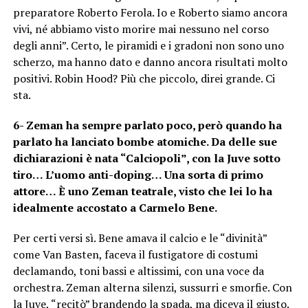
preparatore Roberto Ferola. Io e Roberto siamo ancora
vivi, né abbiamo visto morire mai nessuno nel corso
degli anni”. Certo, le piramidi e i gradoni non sono uno
scherzo, ma hanno dato e danno ancora risultati molto
positivi. Robin Hood? Più che piccolo, direi grande. Ci
sta.
6- Zeman ha sempre parlato poco, però quando ha
parlato ha lanciato bombe atomiche. Da delle sue
dichiarazioni è nata “Calciopoli”, con la Juve sotto
tiro… L’uomo anti-doping… Una sorta di primo
attore… È uno Zeman teatrale, visto che lei lo ha
idealmente accostato a Carmelo Bene.
Per certi versi sì. Bene amava il calcio e le “divinità”
come Van Basten, faceva il fustigatore di costumi
declamando, toni bassi e altissimi, con una voce da
orchestra. Zeman alterna silenzi, sussurri e smorfie. Con
la Juve, “recitò” brandendo la spada, ma diceva il giusto.