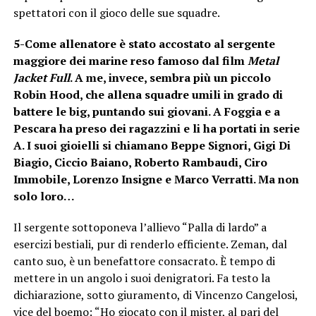
spettatori con il gioco delle sue squadre.
5-Come allenatore è stato accostato al sergente
maggiore dei marine reso famoso dal film
Metal
Jacket Full
. A me, invece, sembra più un piccolo
Robin Hood, che allena squadre umili in grado di
battere le big, puntando sui giovani. A Foggia e a
Pescara ha preso dei ragazzini e li ha portati in serie
A. I suoi gioielli si chiamano Beppe Signori, Gigi Di
Biagio, Ciccio Baiano, Roberto Rambaudi, Ciro
Immobile, Lorenzo Insigne e Marco Verratti. Ma non
solo loro…
Il sergente sottoponeva l’allievo “Palla di lardo” a
esercizi bestiali, pur di renderlo efficiente. Zeman, dal
canto suo, è un benefattore consacrato. È tempo di
mettere in un angolo i suoi denigratori. Fa testo la
dichiarazione, sotto giuramento, di Vincenzo Cangelosi,
vice del boemo: “Ho giocato con il mister, al pari del