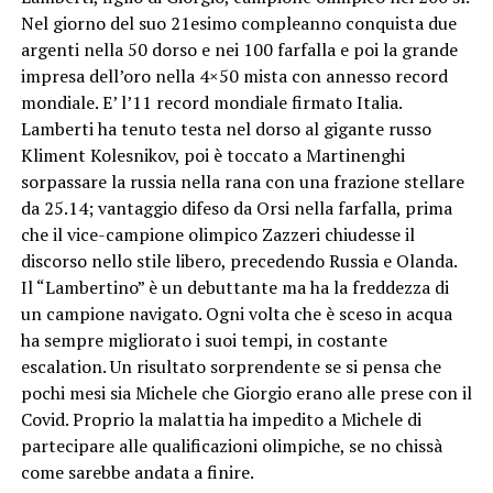
Nel giorno del suo 21esimo compleanno conquista due
argenti nella 50 dorso e nei 100 farfalla e poi la grande
impresa dell’oro nella 4×50 mista con annesso record
mondiale. E’ l’11 record mondiale firmato Italia.
Lamberti ha tenuto testa nel dorso al gigante russo
Kliment Kolesnikov, poi è toccato a Martinenghi
sorpassare la russia nella rana con una frazione stellare
da 25.14; vantaggio difeso da Orsi nella farfalla, prima
che il vice-campione olimpico Zazzeri chiudesse il
discorso nello stile libero, precedendo Russia e Olanda.
Il “Lambertino” è un debuttante ma ha la freddezza di
un campione navigato. Ogni volta che è sceso in acqua
ha sempre migliorato i suoi tempi, in costante
escalation. Un risultato sorprendente se si pensa che
pochi mesi sia Michele che Giorgio erano alle prese con il
Covid. Proprio la malattia ha impedito a Michele di
partecipare alle qualificazioni olimpiche, se no chissà
come sarebbe andata a finire.