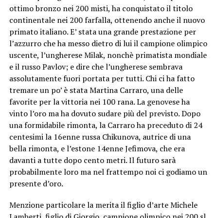
ottimo bronzo nei 200 misti, ha conquistato il titolo
continentale nei 200 farfalla, ottenendo anche il nuovo
primato italiano. E’ stata una grande prestazione per
l’azzurro che ha messo dietro di lui il campione olimpico
uscente, l’ungherese Milak, nonchè primatista mondiale
e il russo Pavlov; e dire che l’ungherese sembrava
assolutamente fuori portata per tutti. Chi ci ha fatto
tremare un po’ è stata Martina Carraro, una delle
favorite per la vittoria nei 100 rana. La genovese ha
vinto l’oro ma ha dovuto sudare più del previsto. Dopo
una formidabile rimonta, la Carraro ha preceduto di 24
centesimi la 16enne russa Chikunova, autrice di una
bella rimonta, e l’estone 14enne Jefimova, che era
davanti a tutte dopo cento metri. Il futuro sarà
probabilmente loro ma nel frattempo noi ci godiamo un
presente d’oro.
Menzione particolare la merita il figlio d’arte Michele
Lamberti, figlio di Giorgio, campione olimpico nei 200 sl.