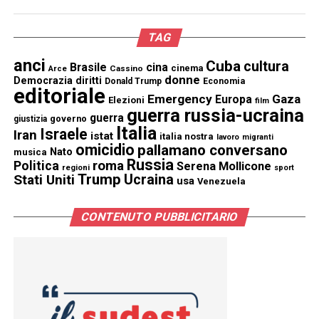
TAG
anci
Cuba
cultura
Brasile
cina
cinema
Cassino
Arce
donne
Democrazia
diritti
Donald Trump
Economia
editoriale
Emergency
Gaza
Europa
Elezioni
film
guerra russia-ucraina
guerra
governo
giustizia
Italia
Israele
Iran
istat
italia nostra
lavoro
migranti
omicidio
pallamano conversano
Nato
musica
Russia
Politica
roma
Serena Mollicone
regioni
sport
Trump
Stati Uniti
Ucraina
usa
Venezuela
CONTENUTO PUBBLICITARIO