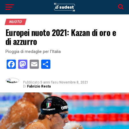
NUOTO
Europei nuoto 2021: Kazan di oro e
di azzurro
Pioggia di medaglie per l’Italia
Facebook
Mastodon
Email
Condividi
Pubblicato
5 anni fa
su
Novembre 8, 2021
Di
Fabrizio Resta