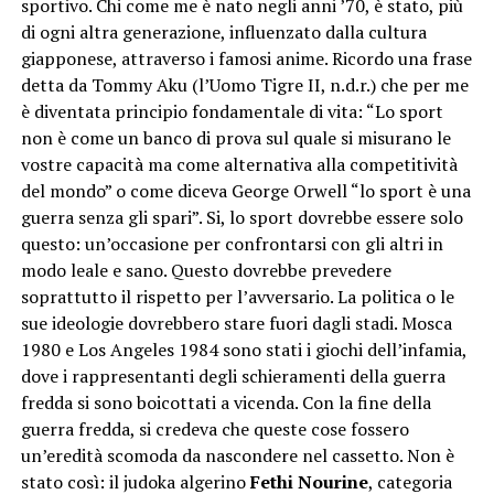
sportivo. Chi come me è nato negli anni ’70, è stato, più
di ogni altra generazione, influenzato dalla cultura
giapponese, attraverso i famosi anime. Ricordo una frase
detta da Tommy Aku (l’Uomo Tigre II, n.d.r.) che per me
è diventata principio fondamentale di vita: “Lo sport
non è come un banco di prova sul quale si misurano le
vostre capacità ma come alternativa alla competitività
del mondo” o come diceva George Orwell “lo sport è una
guerra senza gli spari”. Si, lo sport dovrebbe essere solo
questo: un’occasione per confrontarsi con gli altri in
modo leale e sano. Questo dovrebbe prevedere
soprattutto il rispetto per l’avversario. La politica o le
sue ideologie dovrebbero stare fuori dagli stadi. Mosca
1980 e Los Angeles 1984 sono stati i giochi dell’infamia,
dove i rappresentanti degli schieramenti della guerra
fredda si sono boicottati a vicenda. Con la fine della
guerra fredda, si credeva che queste cose fossero
un’eredità scomoda da nascondere nel cassetto. Non è
stato così: il judoka algerino
Fethi Nourine
, categoria