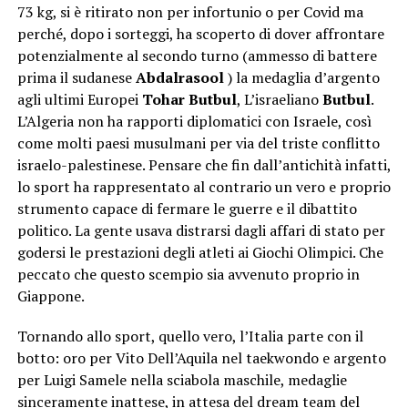
73 kg, si è ritirato non per infortunio o per Covid ma
perché, dopo i sorteggi, ha scoperto di dover affrontare
potenzialmente al secondo turno (ammesso di battere
prima il sudanese
Abdalrasool
) la medaglia d’argento
agli ultimi Europei
Tohar Butbul
, L’israeliano
Butbul
.
L’Algeria non ha rapporti diplomatici con Israele, così
come molti paesi musulmani per via del triste conflitto
israelo-palestinese. Pensare che fin dall’antichità infatti,
lo sport ha rappresentato al contrario un vero e proprio
strumento capace di fermare le guerre e il dibattito
politico. La gente usava distrarsi dagli affari di stato per
godersi le prestazioni degli atleti ai Giochi Olimpici. Che
peccato che questo scempio sia avvenuto proprio in
Giappone.
Tornando allo sport, quello vero, l’Italia parte con il
botto: oro per Vito Dell’Aquila nel taekwondo e argento
per Luigi Samele nella sciabola maschile, medaglie
sinceramente inattese, in attesa del dream team del