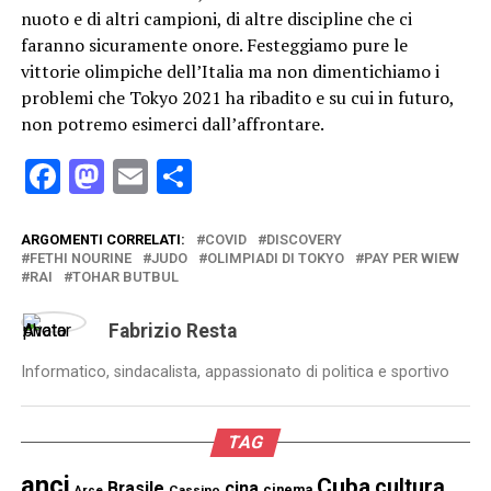
nuoto e di altri campioni, di altre discipline che ci
faranno sicuramente onore. Festeggiamo pure le
vittorie olimpiche dell’Italia ma non dimentichiamo i
problemi che Tokyo 2021 ha ribadito e su cui in futuro,
non potremo esimerci dall’affrontare.
Facebook
Mastodon
Email
Condividi
ARGOMENTI CORRELATI:
COVID
DISCOVERY
FETHI NOURINE
JUDO
OLIMPIADI DI TOKYO
PAY PER WIEW
RAI
TOHAR BUTBUL
Fabrizio Resta
Informatico, sindacalista, appassionato di politica e sportivo
TAG
anci
Cuba
cultura
Brasile
cina
cinema
Cassino
Arce