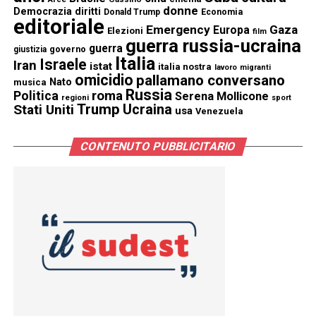
donne
Democrazia
diritti
Donald Trump
Economia
editoriale
Emergency
Gaza
Europa
Elezioni
film
guerra russia-ucraina
guerra
governo
giustizia
Italia
Israele
Iran
istat
italia nostra
lavoro
migranti
omicidio
pallamano conversano
Nato
musica
Russia
Politica
roma
Serena Mollicone
regioni
sport
Trump
Stati Uniti
Ucraina
usa
Venezuela
CONTENUTO PUBBLICITARIO