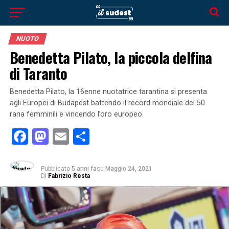
NUOTO
Benedetta Pilato, la piccola delfina
di Taranto
Benedetta Pilato, la 16enne nuotatrice tarantina si presenta
agli Europei di Budapest battendo il record mondiale dei 50
rana femminili e vincendo l’oro europeo.
Facebook
Mastodon
Email
Condividi
Pubblicato
5 anni fa
su
Maggio 24, 2021
Di
Fabrizio Resta