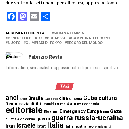
due volte alla settimana per allenarsi, oppure a Roma.
Facebook
Mastodon
Email
Condividi
ARGOMENTI CORRELATI:
50 RANA FEMMINILI
BENEDETTA PILATO
BUDAPEST
CAMPIONATI EUROPEI
NUOTO
OLIMPIADI DI TOKYO
RECORD DEL MONDO
Fabrizio Resta
Informatico, sindacalista, appassionato di politica e sportivo
TAG
anci
Cuba
cultura
Brasile
cina
cinema
Cassino
Arce
donne
Democrazia
diritti
Donald Trump
Economia
editoriale
Emergency
Gaza
Europa
Elezioni
film
guerra russia-ucraina
guerra
governo
giustizia
Italia
Israele
Iran
istat
italia nostra
lavoro
migranti