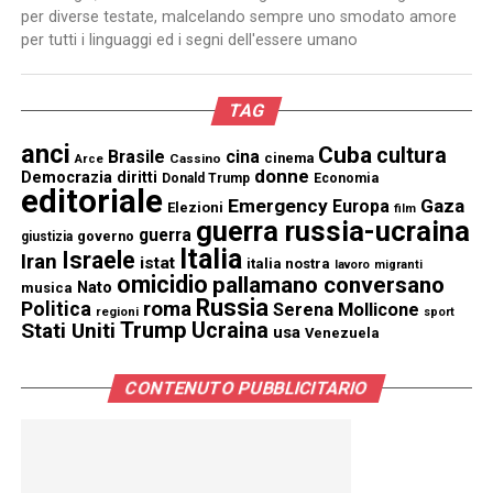
per diverse testate, malcelando sempre uno smodato amore
per tutti i linguaggi ed i segni dell'essere umano
TAG
anci
Cuba
cultura
Brasile
cina
cinema
Cassino
Arce
donne
Democrazia
diritti
Donald Trump
Economia
editoriale
Emergency
Gaza
Europa
Elezioni
film
guerra russia-ucraina
guerra
governo
giustizia
Italia
Israele
Iran
istat
italia nostra
lavoro
migranti
omicidio
pallamano conversano
Nato
musica
Russia
Politica
roma
Serena Mollicone
regioni
sport
Trump
Stati Uniti
Ucraina
usa
Venezuela
CONTENUTO PUBBLICITARIO