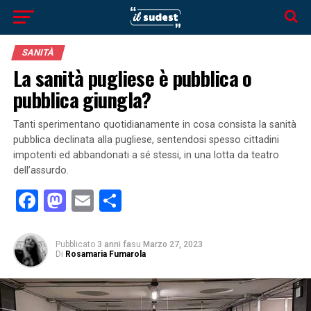
SANITÀ
La sanità pugliese è pubblica o
pubblica giungla?
Tanti sperimentano quotidianamente in cosa consista la sanità
pubblica declinata alla pugliese, sentendosi spesso cittadini
impotenti ed abbandonati a sé stessi, in una lotta da teatro
dell’assurdo.
Facebook
Mastodon
Email
Condividi
Pubblicato
3 anni fa
su
Marzo 27, 2023
Di
Rosamaria Fumarola