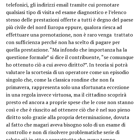
telefonici, gli indirizzi email tramite cui prenotare
qualsiasi tipo di visita ed esame diagnostico e l’elenco
stesso delle prestazioni offerte a tutti è degno del paese
più civile del nord Europa eppure, qualora riesca ad
effettuare una prenotazione, non è raro venga trattato
con sufficienza perché non ha scelto di pagare per
quella prestazione. “Ma infondo che importanza ha la
questione formale” si dice il contribuente, “se comunque
ho ottenuto ciò a cui avevo diritto?”. In teoria si potrà
valutare la scortesia di un operatore come un episodio
singolo che, come la classica rondine che non fa
primavera, rappresenta solo una sfortunata eccezione
in una regola invece virtuosa, ma il cittadino scoprirà
presto ed ancora a proprie spese che le cose non stanno
così e che è riuscito ad ottenere ciò che è nel suo pieno
diritto solo grazie alla propria determinazione, dovuta
al fatto che magari aveva bisogno solo di un esame di
controllo e non di risolvere problematiche serie di
salute già in atto e soprattutto che aveva tempo