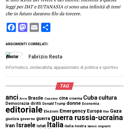
leggi per DAT e
EUTANASIA ci sono una infinità di temi
che in futuro daranno filo da torcere.
Facebook
Mastodon
Email
Condividi
ARGOMENTI CORRELATI:
Fabrizio Resta
Informatico, sindacalista, appassionato di politica e sportivo
TAG
anci
Cuba
cultura
Brasile
cina
cinema
Cassino
Arce
donne
Democrazia
diritti
Donald Trump
Economia
editoriale
Emergency
Gaza
Europa
Elezioni
film
guerra russia-ucraina
guerra
governo
giustizia
Italia
Israele
Iran
istat
italia nostra
lavoro
migranti