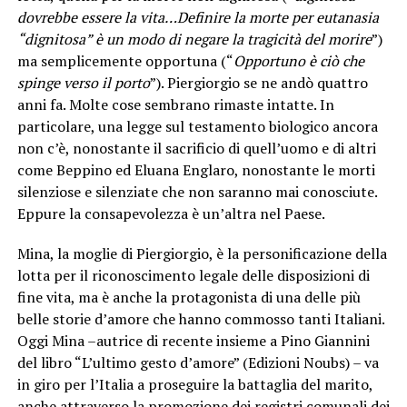
dovrebbe essere la vita…Definire la morte per eutanasia
“dignitosa” è un modo di negare la tragicità del morire
”)
ma semplicemente opportuna (“
Opportuno è ciò che
spinge verso il porto
”). Piergiorgio se ne andò quattro
anni fa. Molte cose sembrano rimaste intatte. In
particolare, una legge sul testamento biologico ancora
non c’è, nonostante il sacrificio di quell’uomo e di altri
come Beppino ed Eluana Englaro, nonostante le morti
silenziose e silenziate che non saranno mai conosciute.
Eppure la consapevolezza è un’altra nel Paese.
Mina, la moglie di Piergiorgio, è la personificazione della
lotta per il riconoscimento legale delle disposizioni di
fine vita, ma è anche la protagonista di una delle più
belle storie d’amore che hanno commosso tanti Italiani.
Oggi Mina –autrice di recente insieme a Pino Giannini
del libro “L’ultimo gesto d’amore” (Edizioni Noubs) – va
in giro per l’Italia a proseguire la battaglia del marito,
anche attraverso la promozione dei registri comunali dei