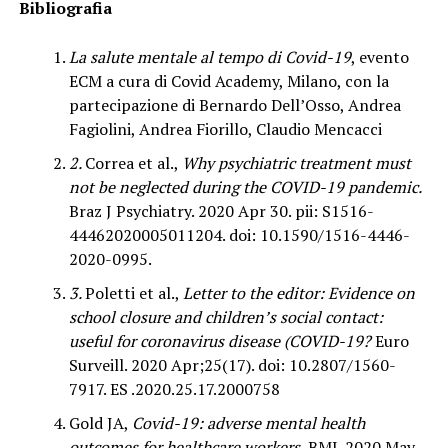
Bibliografia
La salute mentale al tempo di Covid-19
, evento
ECM a cura di Covid Academy, Milano, con la
partecipazione di Bernardo Dell’Osso, Andrea
Fagiolini, Andrea Fiorillo, Claudio Mencacci
2.
Correa et al.,
Why psychiatric treatment must
not be neglected during the COVID-19 pandemic.
Braz J Psychiatry. 2020 Apr 30. pii: S1516-
44462020005011204. doi: 10.1590/1516-4446-
2020-0995.
3.
Poletti et al.,
Letter to the editor: Evidence on
school closure and children’s social contact:
useful for coronavirus disease (COVID-19?
Euro
Surveill. 2020 Apr;25(17). doi: 10.2807/1560-
7917. ES .2020.25.17.2000758
Gold JA,
Covid-19: adverse mental health
outcomes for healthcare workers,
BMJ. 2020 May