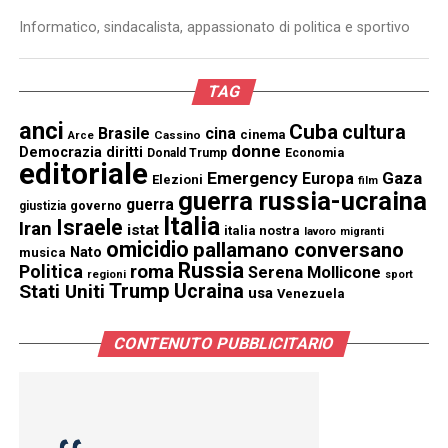
Informatico, sindacalista, appassionato di politica e sportivo
TAG
anci
Cuba
cultura
Brasile
cina
cinema
Cassino
Arce
donne
Democrazia
diritti
Donald Trump
Economia
editoriale
Emergency
Gaza
Europa
Elezioni
film
guerra russia-ucraina
guerra
governo
giustizia
Italia
Israele
Iran
istat
italia nostra
lavoro
migranti
omicidio
pallamano conversano
Nato
musica
Russia
Politica
roma
Serena Mollicone
regioni
sport
Trump
Stati Uniti
Ucraina
usa
Venezuela
CONTENUTO PUBBLICITARIO