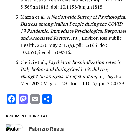
5;369:m1815. doi: 10.1136/bmj.m1815
Mazza et al,
A Nationwide Survey of Psychological
Distress among Italian People during the COVID-
19 Pandemic: Immediate Psychological Responses
and Associated Factors,
Int J Environ Res Public
Health. 2020 May 2;17(9). pii: E3165. doi:
10.3390/ijerph17093165
Clerici et al
., Psychiatric hospitalization rates in
Italy before and during Covid-19: did they
change? An analysis of register data,
Ir J Psychol
Med. 2020 May 5:1-23. doi: 10.1017/ipm.2020.29.
Facebook
Mastodon
Email
Condividi
ARGOMENTI CORRELATI:
Fabrizio Resta