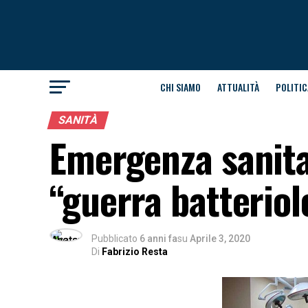
CHI SIAMO
ATTUALITÀ
POLITIC
SANITÀ
Emergenza sanitar
“guerra batteriol
Pubblicato
6 anni fa
su
Aprile 3, 2020
Di
Fabrizio Resta