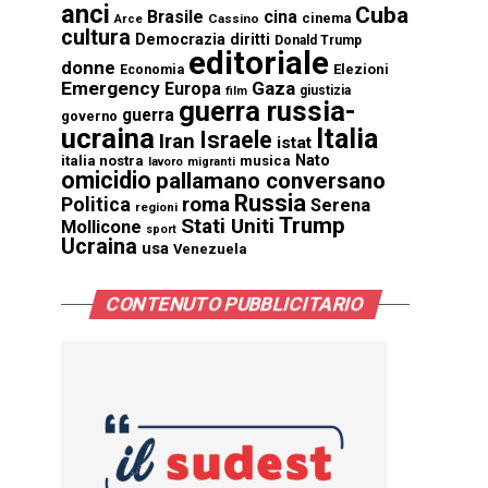
anci
Cuba
Brasile
cina
cinema
Cassino
Arce
cultura
Democrazia
diritti
Donald Trump
editoriale
donne
Elezioni
Economia
Emergency
Gaza
Europa
giustizia
film
guerra russia-
guerra
governo
ucraina
Italia
Israele
Iran
istat
Nato
italia nostra
musica
lavoro
migranti
omicidio
pallamano conversano
Russia
Politica
roma
Serena
regioni
Trump
Stati Uniti
Mollicone
sport
Ucraina
usa
Venezuela
CONTENUTO PUBBLICITARIO