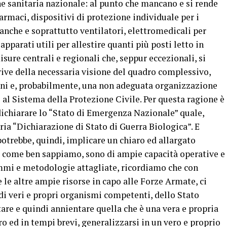
e sanitaria nazionale: al punto che mancano e si rende
armaci, dispositivi di protezione individuale per i
anche e soprattutto ventilatori, elettromedicali per
apparati utili per allestire quanti più posti letto in
isure centrali e regionali che, seppur eccezionali, si
prive della necessaria visione del quadro complessivo,
oni e, probabilmente, una non adeguata organizzazione
 al Sistema della Protezione Civile. Per questa ragione è
dichiarare lo “Stato di Emergenza Nazionale” quale,
ria “Dichiarazione di Stato di Guerra Biologica”. E
potrebbe, quindi, implicare un chiaro ed allargato
, come ben sappiamo, sono di ampie capacità operative e
mmi e metodologie attagliate, ricordiamo che con
 le altre ampie risorse in capo alle Forze Armate, ci
 di veri e propri organismi competenti, dello Stato
tare e quindi annientare quella che è una vera e propria
o ed in tempi brevi, generalizzarsi in un vero e proprio