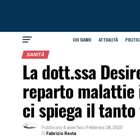
CHI SIAMO
ATTUALITÀ
POLITIC
SANITÀ
La dott.ssa Desir
reparto malattie 
ci spiega il tant
Pubblicato
6 anni fa
su
Febbraio 28, 2020
Di
Fabrizio Resta