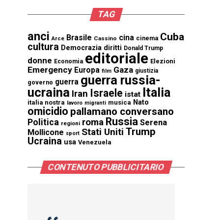
TAG
anci
Cuba
Brasile
cina
cinema
Cassino
Arce
cultura
Democrazia
diritti
Donald Trump
editoriale
donne
Elezioni
Economia
Emergency
Gaza
Europa
giustizia
film
guerra russia-
guerra
governo
ucraina
Italia
Israele
Iran
istat
Nato
italia nostra
musica
lavoro
migranti
omicidio
pallamano conversano
Russia
Politica
roma
Serena
regioni
Trump
Stati Uniti
Mollicone
sport
Ucraina
usa
Venezuela
CONTENUTO PUBBLICITARIO