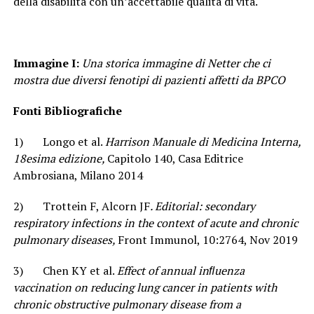
della disabilità con un’accettabile qualità di vita.
Immagine I:
Una storica immagine di Netter che ci
mostra due diversi fenotipi di pazienti affetti da BPCO
Fonti Bibliografiche
1) Longo et al.
Harrison
Manuale di Medicina Interna,
18esima edizione,
Capitolo 140, Casa Editrice
Ambrosiana, Milano 2014
2) Trottein F, Alcorn JF
. Editorial: secondary
respiratory infections in the context of acute and chronic
pulmonary diseases,
Front Immunol, 10:2764, Nov 2019
3) Chen KY et al.
Effect of annual inﬂuenza
vaccination on reducing lung cancer in patients with
chronic obstructive pulmonary disease from a