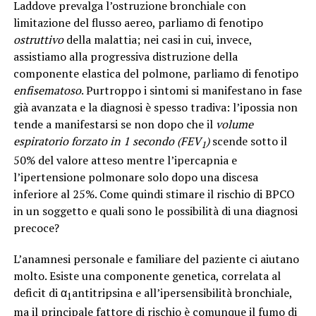
Laddove prevalga l’ostruzione bronchiale con
limitazione del flusso aereo, parliamo di fenotipo
ostruttivo
della malattia; nei casi in cui, invece,
assistiamo alla progressiva distruzione della
componente elastica del polmone, parliamo di fenotipo
enfisematoso
. Purtroppo i sintomi si manifestano in fase
già avanzata e la diagnosi è spesso tradiva: l’ipossia non
tende a manifestarsi se non dopo che il
volume
espiratorio forzato in 1 secondo (FEV
)
scende sotto il
1
50% del valore atteso mentre l’ipercapnia e
l’ipertensione polmonare solo dopo una discesa
inferiore al 25%. Come quindi stimare il rischio di BPCO
in un soggetto e quali sono le possibilità di una diagnosi
precoce?
L’anamnesi personale e familiare del paziente ci aiutano
molto. Esiste una componente genetica, correlata al
deficit di α
antitripsina e all’ipersensibilità bronchiale,
1
ma il principale fattore di rischio è comunque il fumo di