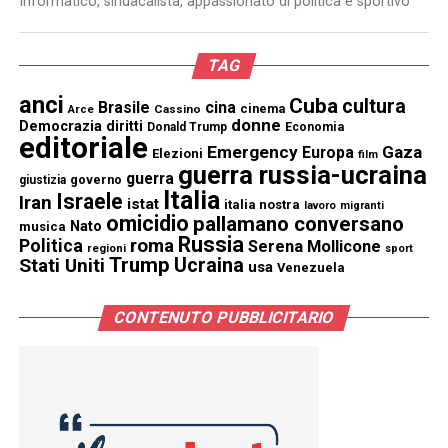
Informatico, sindacalista, appassionato di politica e sportivo
TAG
anci
Cuba
cultura
Brasile
cina
cinema
Cassino
Arce
donne
Democrazia
diritti
Donald Trump
Economia
editoriale
Emergency
Gaza
Europa
Elezioni
film
guerra russia-ucraina
guerra
governo
giustizia
Italia
Israele
Iran
istat
italia nostra
lavoro
migranti
omicidio
pallamano conversano
Nato
musica
Russia
Politica
roma
Serena Mollicone
regioni
sport
Trump
Stati Uniti
Ucraina
usa
Venezuela
CONTENUTO PUBBLICITARIO