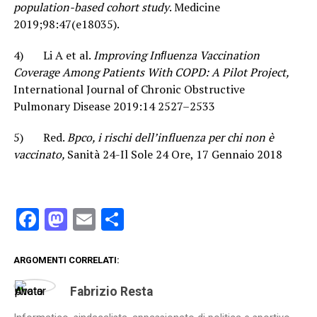
population-based cohort study
. Medicine
2019;98:47(e18035).
4) Li A et al.
Improving Inﬂuenza Vaccination
Coverage Among Patients With COPD: A Pilot Project,
International Journal of Chronic Obstructive
Pulmonary Disease 2019:14 2527–2533
5) Red.
Bpco, i rischi dell’influenza per chi non è
vaccinato,
Sanità 24-Il Sole 24 Ore, 17 Gennaio 2018
Facebook
Mastodon
Email
Condividi
ARGOMENTI CORRELATI:
Fabrizio Resta