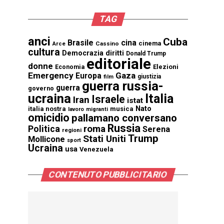
TAG
anci
Cuba
Brasile
cina
cinema
Cassino
Arce
cultura
Democrazia
diritti
Donald Trump
editoriale
donne
Elezioni
Economia
Emergency
Gaza
Europa
giustizia
film
guerra russia-
guerra
governo
ucraina
Italia
Israele
Iran
istat
Nato
italia nostra
musica
lavoro
migranti
omicidio
pallamano conversano
Russia
Politica
roma
Serena
regioni
Trump
Stati Uniti
Mollicone
sport
Ucraina
usa
Venezuela
CONTENUTO PUBBLICITARIO