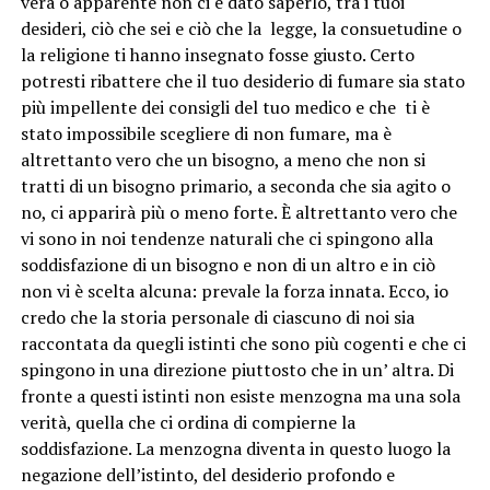
vera o apparente non ci è dato saperlo, tra i tuoi
desideri, ciò che sei e ciò che la legge, la consuetudine o
la religione ti hanno insegnato fosse giusto. Certo
potresti ribattere che il tuo desiderio di fumare sia stato
più impellente dei consigli del tuo medico e che ti è
stato impossibile scegliere di non fumare, ma è
altrettanto vero che un bisogno, a meno che non si
tratti di un bisogno primario, a seconda che sia agito o
no, ci apparirà più o meno forte. È altrettanto vero che
vi sono in noi tendenze naturali che ci spingono alla
soddisfazione di un bisogno e non di un altro e in ciò
non vi è scelta alcuna: prevale la forza innata. Ecco, io
credo che la storia personale di ciascuno di noi sia
raccontata da quegli istinti che sono più cogenti e che ci
spingono in una direzione piuttosto che in un’ altra. Di
fronte a questi istinti non esiste menzogna ma una sola
verità, quella che ci ordina di compierne la
soddisfazione. La menzogna diventa in questo luogo la
negazione dell’istinto, del desiderio profondo e