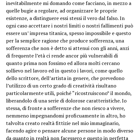
inevitabilmente mi domando come facciano, in mezzo a
quelle bugie a regolare, ad organizzare le proprie
esistenze, a distinguere essi stessi il vero dal falso. In
ogni caso accettare i nostri limiti o nostri fallimenti può
essere un’ impresa titanica, spesso impossibile e questo
per la semplice ragione che produce sofferenza, una
sofferenza che non è detto si attenui con gli anni, anzi
di frequente l’età ci rende ancor più vulnerabili di
quanto prima non fossimo ed allora molti cercano
sollievo nel lavoro ed in questo i lavori, come quello
dello scrittore, dell’artista in genere, che prevedono
l’utilizzo di un certo grado di creatività risultano
particolarmente utili, poiché “ricostruiscono” il mondo,
liberandolo di una serie di dolorose caratteristiche. Io
stessa, di fronte a sofferenze che non riesco a vivere,
nemmeno impegnandomi proficuamente in altro, ho
talvolta creato realtà fittizie nel mio immaginario,
facendo agire o pensare alcune persone in modo diverso
da quanto in realtà non facessero e questo in perfetta