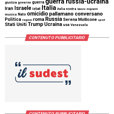
guerra russia-ucraina
guerra
governo
giustizia
Italia
Israele
Iran
istat
italia nostra
lavoro
migranti
omicidio
pallamano conversano
Nato
musica
Russia
Politica
roma
Serena Mollicone
regioni
sport
Trump
Stati Uniti
Ucraina
usa
Venezuela
CONTENUTO PUBBLICITARIO
CONTENUTO PUBBLICITARIO