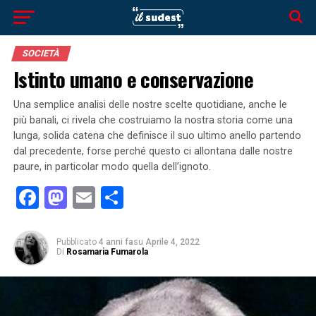
SOCIETÀ
Istinto umano e conservazione
Una semplice analisi delle nostre scelte quotidiane, anche le
più banali, ci rivela che costruiamo la nostra storia come una
lunga, solida catena che definisce il suo ultimo anello partendo
dal precedente, forse perché questo ci allontana dalle nostre
paure, in particolar modo quella dell’ignoto.
Facebook
Mastodon
Email
Condividi
Pubblicato
4 anni fa
su
Aprile 4, 2022
Di
Rosamaria Fumarola