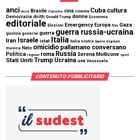
anci
Cuba
cultura
Brasile
cina
cinema
Cassino
Arce
donne
Democrazia
diritti
Donald Trump
Economia
editoriale
Emergency
Gaza
Europa
Elezioni
film
guerra russia-ucraina
guerra
governo
giustizia
Italia
Israele
Iran
istat
italia nostra
lavoro
migranti
omicidio
pallamano conversano
Nato
musica
Russia
Politica
roma
Serena Mollicone
regioni
sport
Trump
Stati Uniti
Ucraina
usa
Venezuela
CONTENUTO PUBBLICITARIO