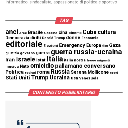
Informatico, sindacalista, appassionato di politica e sportivo
TAG
anci
Cuba
cultura
Brasile
cina
cinema
Cassino
Arce
donne
Democrazia
diritti
Donald Trump
Economia
editoriale
Emergency
Gaza
Europa
Elezioni
film
guerra russia-ucraina
guerra
governo
giustizia
Italia
Israele
Iran
istat
italia nostra
lavoro
migranti
omicidio
pallamano conversano
Nato
musica
Russia
Politica
roma
Serena Mollicone
regioni
sport
Trump
Stati Uniti
Ucraina
usa
Venezuela
CONTENUTO PUBBLICITARIO