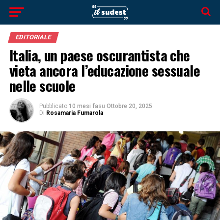
EDITORIALE
Italia, un paese oscurantista che
vieta ancora l’educazione sessuale
nelle scuole
Pubblicato
10 mesi fa
su
Ottobre 20, 2025
Di
Rosamaria Fumarola