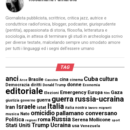
Giornalista pubblicista, scrittrice, critica jazz, autrice e
conduttrice radiofonica, blogger, podcaster, giurisprudente
(pentita), appassionata di storia, filosofia, letteratura e
sociologia, in attesa di terminare gli studi in archeologia scrivo
per diverse testate, malcelando sempre uno smodato amore
per tutti i linguaggi ed i segni dell'essere umano
TAG
anci
Cuba
cultura
Brasile
cina
cinema
Cassino
Arce
donne
Democrazia
diritti
Donald Trump
Economia
editoriale
Emergency
Gaza
Europa
Elezioni
film
guerra russia-ucraina
guerra
governo
giustizia
Italia
Israele
Iran
istat
italia nostra
lavoro
migranti
omicidio
pallamano conversano
Nato
musica
Russia
Politica
roma
Serena Mollicone
regioni
sport
Trump
Stati Uniti
Ucraina
usa
Venezuela