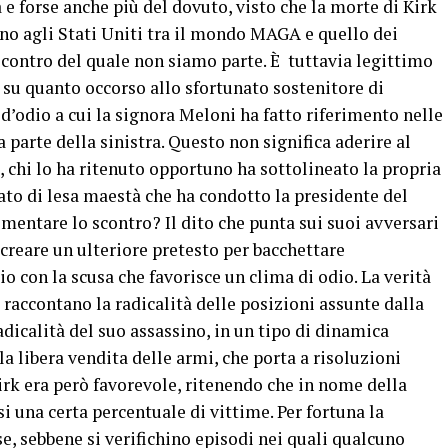
a e forse anche più del dovuto, visto che la morte di Kirk
erno agli Stati Uniti tra il mondo MAGA e quello dei
scontro del quale non siamo parte. È tuttavia legittimo
sa su quanto occorso allo sfortunato sostenitore di
d’odio a cui la signora Meloni ha fatto riferimento nelle
parte della sinistra. Questo non significa aderire al
 chi lo ha ritenuto opportuno ha sottolineato la propria
eato di lesa maestà che ha condotto la presidente del
omentare lo scontro? Il dito che punta sui suoi avversari
creare un ulteriore pretesto per bacchettare
io con la scusa che favorisce un clima di odio. La verità
i raccontano la radicalità delle posizioni assunte dalla
adicalità del suo assassino, in un tipo di dinamica
a libera vendita delle armi, che porta a risoluzioni
Kirk era però favorevole, ritenendo che in nome della
si una certa percentuale di vittime. Per fortuna la
e, sebbene si verifichino episodi nei quali qualcuno