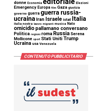
editoriale
donne
Elezioni
Economia
Emergency
Gaza
Europa
giustizia
film
guerra russia-
guerra
governo
ucraina
Italia
Israele
Iran
istat
Nato
italia nostra
musica
lavoro
migranti
omicidio
pallamano conversano
Russia
Politica
roma
Serena
regioni
Trump
Stati Uniti
Mollicone
sport
Ucraina
usa
Venezuela
CONTENUTO PUBBLICITARIO