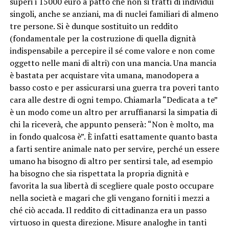
superi i 15000 euro a patto che non si tratti di individui
singoli, anche se anziani, ma di nuclei familiari di almeno
tre persone. Si è dunque sostituito un reddito
(fondamentale per la costruzione di quella dignità
indispensabile a percepire il sé come valore e non come
oggetto nelle mani di altri) con una mancia. Una mancia
è bastata per acquistare vita umana, manodopera a
basso costo e per assicurarsi una guerra tra poveri tanto
cara alle destre di ogni tempo. Chiamarla “Dedicata a te”
è un modo come un altro per arruffianarsi la simpatia di
chi la riceverà, che appunto penserà: “Non è molto, ma
in fondo qualcosa è”. È infatti esattamente quanto basta
a farti sentire animale nato per servire, perché un essere
umano ha bisogno di altro per sentirsi tale, ad esempio
ha bisogno che sia rispettata la propria dignità e
favorita la sua libertà di scegliere quale posto occupare
nella società e magari che gli vengano forniti i mezzi a
ché ciò accada. Il reddito di cittadinanza era un passo
virtuoso in questa direzione. Misure analoghe in tanti