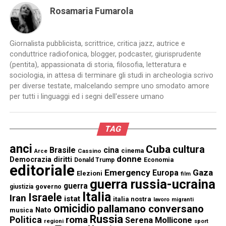
Rosamaria Fumarola
Giornalista pubblicista, scrittrice, critica jazz, autrice e
conduttrice radiofonica, blogger, podcaster, giurisprudente
(pentita), appassionata di storia, filosofia, letteratura e
sociologia, in attesa di terminare gli studi in archeologia scrivo
per diverse testate, malcelando sempre uno smodato amore
per tutti i linguaggi ed i segni dell'essere umano
TAG
anci
Cuba
cultura
Brasile
cina
cinema
Cassino
Arce
donne
Democrazia
diritti
Donald Trump
Economia
editoriale
Emergency
Gaza
Europa
Elezioni
film
guerra russia-ucraina
guerra
governo
giustizia
Italia
Israele
Iran
istat
italia nostra
lavoro
migranti
omicidio
pallamano conversano
Nato
musica
Russia
Politica
roma
Serena Mollicone
regioni
sport