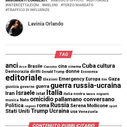
ARGOMENTI CORRELATI:
ABUSO D'UFFICIO
EDITORIALE
INTERCETTAZIONI
MELONI
TERZO MANDATO
TRAFFICO DI INFLUENZE
Lavinia Orlando
TAG
anci
Cuba
cultura
Brasile
cina
cinema
Cassino
Arce
donne
Democrazia
diritti
Donald Trump
Economia
editoriale
Emergency
Gaza
Europa
Elezioni
film
guerra russia-ucraina
guerra
governo
giustizia
Italia
Israele
Iran
istat
italia nostra
lavoro
migranti
omicidio
pallamano conversano
Nato
musica
Russia
Politica
roma
Serena Mollicone
regioni
sport
Trump
Stati Uniti
Ucraina
usa
Venezuela
CONTENUTO PUBBLICITARIO