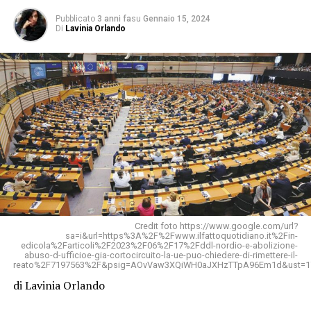
Pubblicato
3 anni fa
su
Gennaio 15, 2024
Di
Lavinia Orlando
Credit foto https://www.google.com/url?
sa=i&url=https%3A%2F%2Fwww.ilfattoquotidiano.it%2Fin-
edicola%2Farticoli%2F2023%2F06%2F17%2Fddl-nordio-e-abolizione-
abuso-d-ufficioe-gia-cortocircuito-la-ue-puo-chiedere-di-rimettere-il-
reato%2F7197563%2F&psig=AOvVaw3XQiWH0aJXHzTTpA96Em1d&ust=1
di Lavinia Orlando