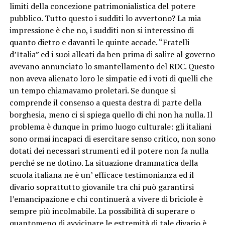
limiti della concezione patrimonialistica del potere
pubblico. Tutto questo i sudditi lo avvertono? La mia
impressione è che no, i sudditi non si interessino di
quanto dietro e davanti le quinte accade. “Fratelli
d’Italia” ed i suoi alleati da ben prima di salire al governo
avevano annunciato lo smantellamento del RDC. Questo
non aveva alienato loro le simpatie ed i voti di quelli che
un tempo chiamavamo proletari. Se dunque si
comprende il consenso a questa destra di parte della
borghesia, meno ci si spiega quello di chi non ha nulla. Il
problema è dunque in primo luogo culturale: gli italiani
sono ormai incapaci di esercitare senso critico, non sono
dotati dei necessari strumenti ed il potere non fa nulla
perché se ne dotino. La situazione drammatica della
scuola italiana ne è un’ efficace testimonianza ed il
divario soprattutto giovanile tra chi può garantirsi
l’emancipazione e chi continuerà a vivere di briciole è
sempre più incolmabile. La possibilità di superare o
quantomeno di avvicinare le estremità di tale divario è