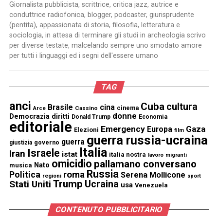
Giornalista pubblicista, scrittrice, critica jazz, autrice e
conduttrice radiofonica, blogger, podcaster, giurisprudente
(pentita), appassionata di storia, filosofia, letteratura e
sociologia, in attesa di terminare gli studi in archeologia scrivo
per diverse testate, malcelando sempre uno smodato amore
per tutti i linguaggi ed i segni dell'essere umano
TAG
anci
Cuba
cultura
Brasile
cina
cinema
Cassino
Arce
donne
Democrazia
diritti
Donald Trump
Economia
editoriale
Emergency
Gaza
Europa
Elezioni
film
guerra russia-ucraina
guerra
governo
giustizia
Italia
Israele
Iran
istat
italia nostra
lavoro
migranti
omicidio
pallamano conversano
Nato
musica
Russia
Politica
roma
Serena Mollicone
regioni
sport
Trump
Stati Uniti
Ucraina
usa
Venezuela
CONTENUTO PUBBLICITARIO