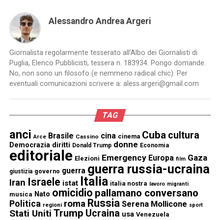
Alessandro Andrea Argeri
Giornalista regolarmente tesserato all'Albo dei Giornalisti di
Puglia, Elenco Pubblicisti, tessera n. 183934. Pongo domande.
No, non sono un filosofo (e nemmeno radical chic). Per
eventuali comunicazioni scrivere a: aless.argeri@gmail.com
TAG
anci
Cuba
cultura
Brasile
cina
cinema
Cassino
Arce
donne
Democrazia
diritti
Donald Trump
Economia
editoriale
Emergency
Gaza
Europa
Elezioni
film
guerra russia-ucraina
guerra
governo
giustizia
Italia
Israele
Iran
istat
italia nostra
lavoro
migranti
omicidio
pallamano conversano
Nato
musica
Russia
Politica
roma
Serena Mollicone
regioni
sport
Trump
Stati Uniti
Ucraina
usa
Venezuela