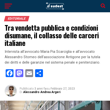
EDITORIALE
Tra vendetta pubblica e condizioni
disumane, il collasso delle carceri
italiane
Intervista all’avvocato Maria Pia Scarciglia e all’avvocato
Alessandro Stomeo dell’associazione Antigone per la tutela
dei diritti e delle garanzie nel sistema penale e penitenziario.
Facebook
Mastodon
Email
Condividi
Pubblicato
3 anni fa
su
Febbraio 27, 2023
Di
Alessandro Andrea Argeri