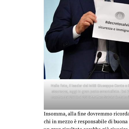
Nella foto, il leader del M5S Giuseppe Conte e 
sicurezza, oggi in gran parte smantellato. Dal 
mentre dal 2018 al 2019 Matteo Salvini è stato i
Insomma, alla fine dovremmo ricordar
chi in mezzo è responsabile di buona 