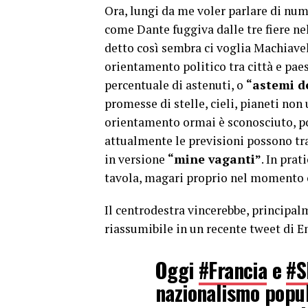
Ora, lungi da me voler parlare di num
come Dante fuggiva dalle tre fiere ne
detto così sembra ci voglia Machiavell
orientamento politico tra città e pae
percentuale di astenuti, o
“astemi de
promesse di stelle, cieli, pianeti non 
orientamento ormai è sconosciuto, po
attualmente le previsioni possono tr
in versione
“mine vaganti”
. In prat
tavola, magari proprio nel momento c
Il centrodestra vincerebbe, principalm
riassumibile in un recente tweet di En
Oggi
#Francia
e
#S
nazionalismo populi