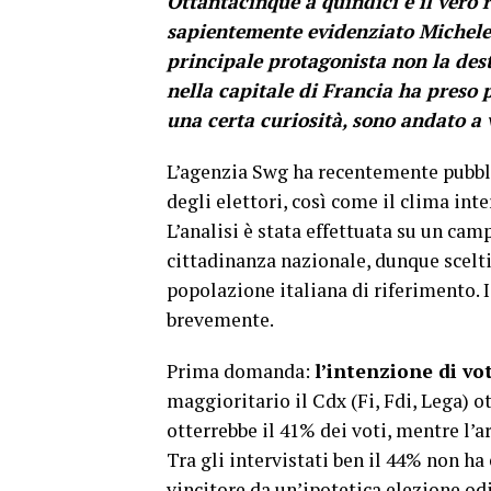
Ottantacinque a quindici è il vero 
sapientemente evidenziato Michele
principale protagonista non la des
nella capitale di Francia ha preso p
una certa curiosità, sono andato a v
L’agenzia Swg ha recentemente pubbli
degli elettori, così come il clima inter
L’analisi è stata effettuata su un cam
cittadinanza nazionale, dunque scel
popolazione italiana di riferimento. 
brevemente.
Prima domanda:
l’intenzione di vo
maggioritario il Cdx (Fi, Fdi, Lega) ot
otterrebbe il 41% dei voti, mentre l’ar
Tra gli intervistati ben il 44% non ha
vincitore da un’ipotetica elezione odie