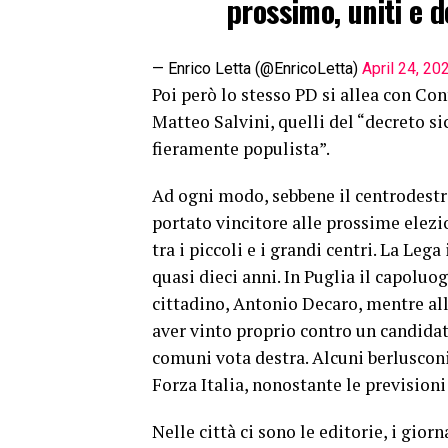
prossimo, uniti e d
— Enrico Letta (@EnricoLetta)
April 24, 20
Poi però lo stesso PD si allea con Co
Matteo Salvini, quelli del “decreto s
fieramente populista”.
Ad ogni modo, sebbene il centrodestr
portato vincitore alle prossime elezio
tra i piccoli e i grandi centri. La Le
quasi dieci anni. In Puglia il capolu
cittadino, Antonio Decaro, mentre a
aver vinto proprio contro un candidat
comuni vota destra. Alcuni berlusconi
Forza Italia, nonostante le prevision
Nelle città ci sono le editorie, i gior