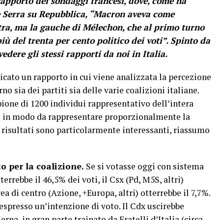
rapporto dei sondaggi francesi, dove, come ha
 Serra su Repubblica, “Macron aveva come
tra, ma la gauche di Mélechon, che al primo turno
iù del trenta per cento politico dei voti”. Spinto da
edere gli stessi rapporti da noi in Italia.
cato un rapporto in cui viene analizzata la percezione
no sia dei partiti sia delle varie coalizioni italiane.
pione di 1200 individui rappresentativo dell’intera
ti in modo da rappresentare proporzionalmente la
I risultati sono particolarmente interessanti, riassumo
to per la coalizione.
Se si votasse oggi con sistema
terrebbe il 46,5% dei voti, il Csx (Pd, M5S, altri)
ea di centro (Azione, +Europa, altri) otterrebbe il 7,7%.
 espresso un’intenzione di voto. Il Cdx uscirebbe
rna, in gran parte trainato da Fratelli d’Italia (circa