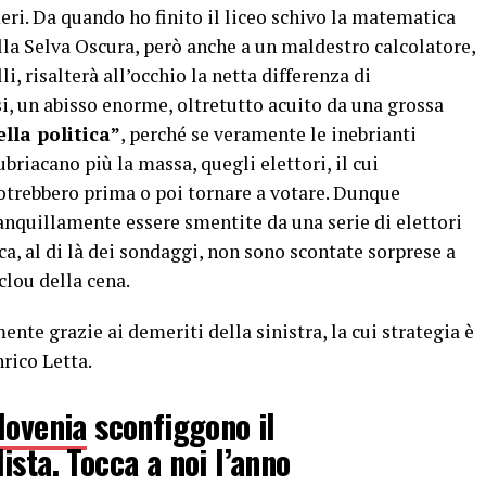
eri. Da quando ho finito il liceo schivo la matematica
lla Selva Oscura, però anche a un maldestro calcolatore,
i, risalterà all’occhio la netta differenza di
si, un abisso enorme, oltretutto acuito da una grossa
lla politica”
, perché se veramente le inebrianti
ubriacano più la massa, quegli elettori, il cui
trebbero prima o poi tornare a votare. Dunque
anquillamente essere smentite da una serie di elettori
ica, al di là dei sondaggi, non sono scontate sorprese a
lou della cena.
ente grazie ai demeriti della sinistra, la cui strategia è
rico Letta.
lovenia
sconfiggono il
sta. Tocca a noi l’anno