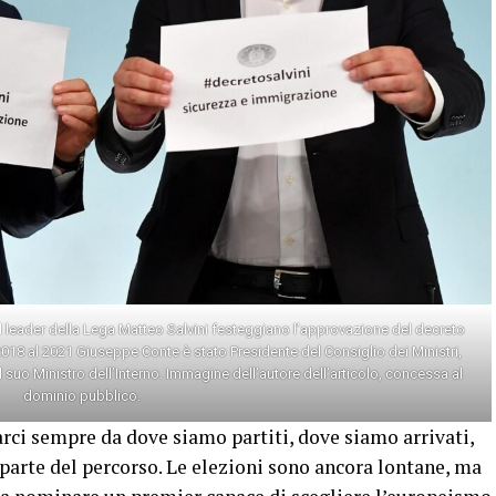
il leader della Lega Matteo Salvini festeggiano l’approvazione del decreto
2018 al 2021 Giuseppe Conte è stato Presidente del Consiglio dei Ministri,
l suo Ministro dell’Interno. Immagine dell’autore dell’articolo, concessa al
dominio pubblico.
ci sempre da dove siamo partiti, dove siamo arrivati,
parte del percorso. Le elezioni sono ancora lontane, ma