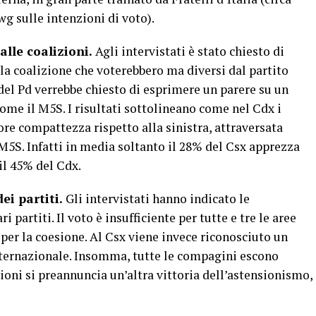
wg sulle intenzioni di voto).
 alle coalizioni.
Agli intervistati è stato chiesto di
lla coalizione che voterebbero ma diversi dal partito
del Pd verrebbe chiesto di esprimere un parere su un
come il M5S. I risultati sottolineano come nel Cdx i
ore compattezza rispetto alla sinistra, attraversata
M5S. Infatti in media soltanto il 28% del Csx apprezza
 il 45% del Cdx.
ei partiti.
Gli intervistati hanno indicato le
i partiti. Il voto è insufficiente per tutte e tre le aree
 per la coesione. Al Csx viene invece riconosciuto un
nternazionale. Insomma, tutte le compagini escono
ioni si preannuncia un’altra vittoria dell’astensionismo,