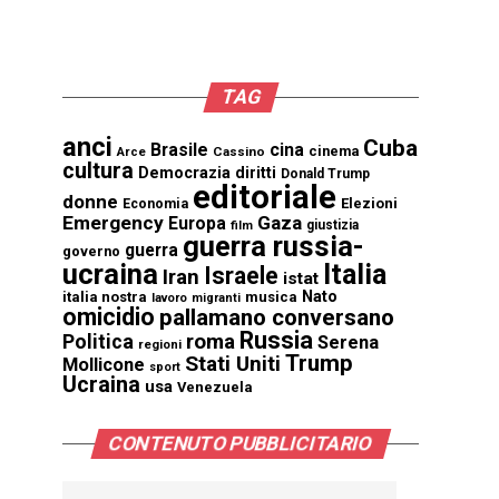
TAG
anci
Cuba
Brasile
cina
cinema
Cassino
Arce
cultura
Democrazia
diritti
Donald Trump
editoriale
donne
Elezioni
Economia
Emergency
Gaza
Europa
giustizia
film
guerra russia-
guerra
governo
ucraina
Italia
Israele
Iran
istat
Nato
italia nostra
musica
lavoro
migranti
omicidio
pallamano conversano
Russia
Politica
roma
Serena
regioni
Trump
Stati Uniti
Mollicone
sport
Ucraina
usa
Venezuela
CONTENUTO PUBBLICITARIO