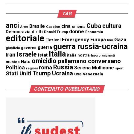
TAG
anci
Cuba
cultura
Brasile
cina
cinema
Cassino
Arce
donne
Democrazia
diritti
Donald Trump
Economia
editoriale
Emergency
Gaza
Europa
Elezioni
film
guerra russia-ucraina
guerra
governo
giustizia
Italia
Israele
Iran
istat
italia nostra
lavoro
migranti
omicidio
pallamano conversano
Nato
musica
Russia
Politica
roma
Serena Mollicone
regioni
sport
Trump
Stati Uniti
Ucraina
usa
Venezuela
CONTENUTO PUBBLICITARIO