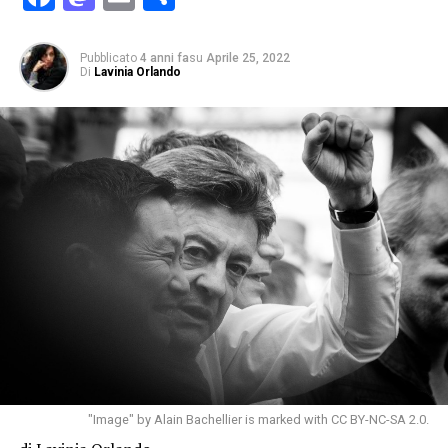
Pubblicato
4 anni fa
su
Aprile 25, 2022
Di
Lavinia Orlando
"Image" by Alain Bachellier is marked with CC BY-NC-SA 2.0.