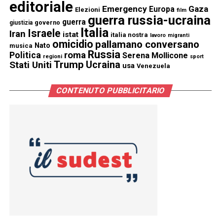
editoriale
Emergency
Gaza
Europa
Elezioni
film
guerra russia-ucraina
guerra
governo
giustizia
Italia
Israele
Iran
istat
italia nostra
lavoro
migranti
omicidio
pallamano conversano
Nato
musica
Russia
Politica
roma
Serena Mollicone
regioni
sport
Trump
Stati Uniti
Ucraina
usa
Venezuela
CONTENUTO PUBBLICITARIO