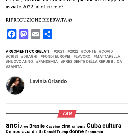
avviato 2022 ad offrircelo?
RIPRODUZIONE RISERVATA ©
Facebook
Mastodon
Email
Condividi
ARGOMENTI CORRELATI:
2021
2022
CONTE
COVID
CRISI
DRAGHI
FONDI EUROPEI
LAVORO
MATTARELLA
NUOVO ANNO
PANDEMIA
PRESIDENTE DELLA REPUBBLICA
SANITA
Lavinia Orlando
TAG
anci
Cuba
cultura
Brasile
cina
cinema
Cassino
Arce
donne
Democrazia
diritti
Donald Trump
Economia