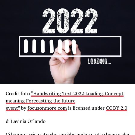
Credit foto
“Handwriting Text 2022 Loading. Concept
meaning Forecasting the future
event”
by
focusonmore.com
is licensed under
CC BY 2.0
di Lavinia Orlando
Ci hanno assicurato che sarebbe andato tutto bene e che