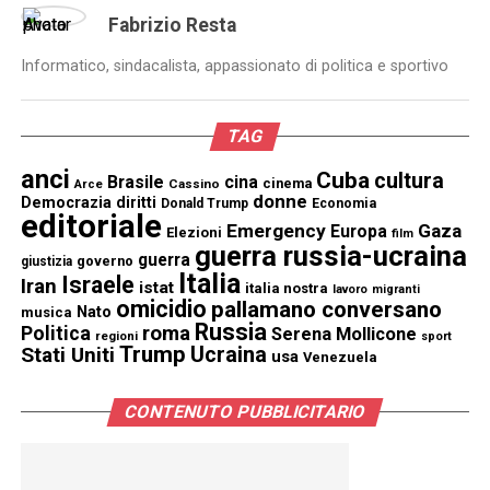
Fabrizio Resta
Informatico, sindacalista, appassionato di politica e sportivo
TAG
anci
Cuba
cultura
Brasile
cina
cinema
Cassino
Arce
donne
Democrazia
diritti
Donald Trump
Economia
editoriale
Emergency
Gaza
Europa
Elezioni
film
guerra russia-ucraina
guerra
governo
giustizia
Italia
Israele
Iran
istat
italia nostra
lavoro
migranti
omicidio
pallamano conversano
Nato
musica
Russia
Politica
roma
Serena Mollicone
regioni
sport
Trump
Stati Uniti
Ucraina
usa
Venezuela
CONTENUTO PUBBLICITARIO