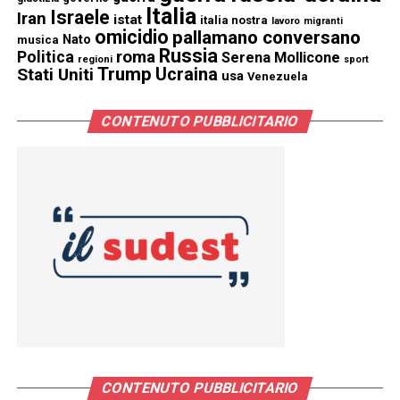
Italia
Israele
Iran
istat
italia nostra
lavoro
migranti
omicidio
pallamano conversano
Nato
musica
Russia
Politica
roma
Serena Mollicone
regioni
sport
Trump
Stati Uniti
Ucraina
usa
Venezuela
CONTENUTO PUBBLICITARIO
CONTENUTO PUBBLICITARIO