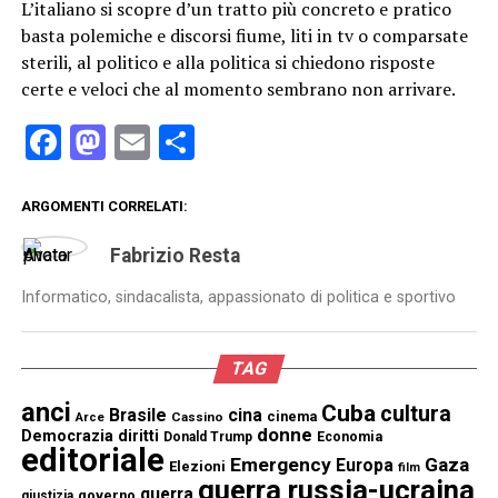
L’italiano si scopre d’un tratto più concreto e pratico
basta polemiche e discorsi fiume, liti in tv o comparsate
sterili, al politico e alla politica si chiedono risposte
certe e veloci che al momento sembrano non arrivare.
Facebook
Mastodon
Email
Condividi
ARGOMENTI CORRELATI:
Fabrizio Resta
Informatico, sindacalista, appassionato di politica e sportivo
TAG
anci
Cuba
cultura
Brasile
cina
cinema
Cassino
Arce
donne
Democrazia
diritti
Donald Trump
Economia
editoriale
Emergency
Gaza
Europa
Elezioni
film
guerra russia-ucraina
guerra
governo
giustizia