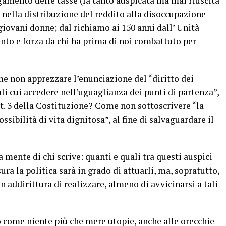
gamento delle tasse (la tanto auspicata ma mai riuscita
a nella distribuzione del reddito alla disoccupazione
giovani donne; dal richiamo ai 150 anni dall’ Unità
unto e forza da chi ha prima di noi combattuto per
 non apprezzare l’enunciazione del “diritto dei
ali cui accedere nell’uguaglianza dei punti di partenza”,
t. 3 della Costituzione? Come non sottoscrivere “la
ssibilità di vita dignitosa”, al fine di salvaguardare il
a mente di chi scrive: quanti e quali tra questi auspici
ra la politica sarà in grado di attuarli, ma, sopratutto,
on addirittura di realizzare, almeno di avvicinarsi a tali
o come niente più che mere utopie, anche alle orecchie