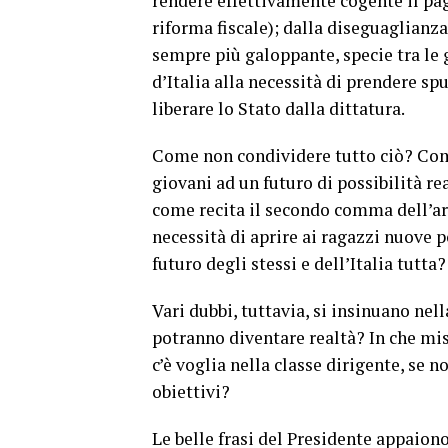
rendere effettivamente cogente il pa
riforma fiscale); dalla diseguaglianz
sempre più galoppante, specie tra le 
d’Italia alla necessità di prendere sp
liberare lo Stato dalla dittatura.
Come non condividere tutto ciò? Come
giovani ad un futuro di possibilità re
come recita il secondo comma dell’ar
necessità di aprire ai ragazzi nuove po
futuro degli stessi e dell’Italia tutta?
Vari dubbi, tuttavia, si insinuano nell
potranno diventare realtà? In che misu
c’è voglia nella classe dirigente, se n
obiettivi?
Le belle frasi del Presidente appaion