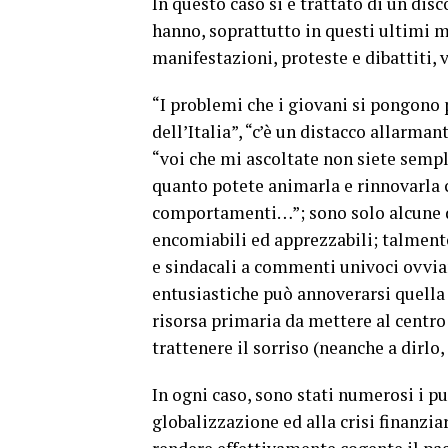
In questo caso si è trattato di un dis
hanno, soprattutto in questi ultimi m
manifestazioni, proteste e dibattiti,
“I problemi che i giovani si pongono p
dell’Italia”, “c’è un distacco allarman
“voi che mi ascoltate non siete sempli
quanto potete animarla e rinnovarla co
comportamenti…”; sono solo alcune d
encomiabili ed apprezzabili; talmente 
e sindacali a commenti univoci ovviam
entusiastiche può annoverarsi quella 
risorsa primaria da mettere al centro d
trattenere il sorriso (neanche a dirlo
In ogni caso, sono stati numerosi i pu
globalizzazione ed alla crisi finanziar