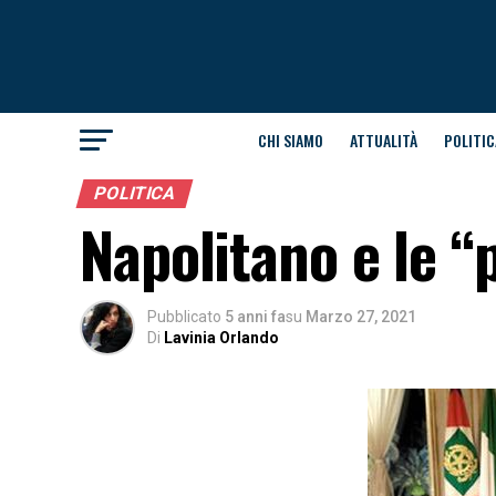
CHI SIAMO
ATTUALITÀ
POLITIC
POLITICA
Napolitano e le “
Pubblicato
5 anni fa
su
Marzo 27, 2021
Di
Lavinia Orlando