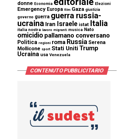
editoriale
donne
Elezioni
Economia
Emergency
Gaza
Europa
giustizia
film
guerra russia-
guerra
governo
ucraina
Italia
Israele
Iran
istat
Nato
italia nostra
musica
lavoro
migranti
omicidio
pallamano conversano
Russia
Politica
roma
Serena
regioni
Trump
Stati Uniti
Mollicone
sport
Ucraina
usa
Venezuela
CONTENUTO PUBBLICITARIO