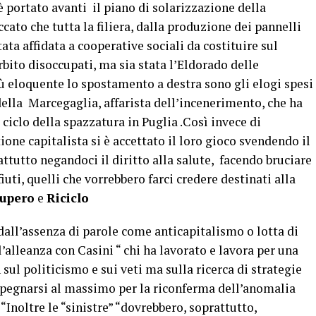
è portato avanti il piano di solarizzazione della
ccato che tutta la filiera, dalla produzione dei pannelli
tata affidata a cooperative sociali da costituire sul
rbito disoccupati, ma sia stata l’Eldorado delle
iù eloquente lo spostamento a destra sono gli elogi spesi
della Marcegaglia, affarista dell’incenerimento, che ha
ciclo della spazzatura in Puglia .Così invece di
one capitalista si è accettato il loro gioco svendendo il
ttutto negandoci il diritto alla salute, facendo bruciare
fiuti, quelli che vorrebbero farci credere destinati alla
upero
e
Riciclo
dall’assenza di parole come anticapitalismo o lotta di
’alleanza con Casini “ chi ha lavorato e lavora per una
sul politicismo e sui veti ma sulla ricerca di strategie
pegnarsi al massimo per la riconferma dell’anomalia
. “Inoltre le “sinistre” “dovrebbero, soprattutto,