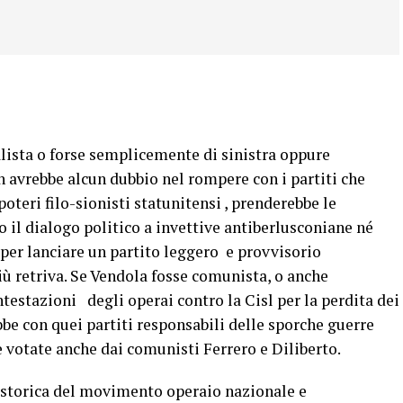
lista o forse semplicemente di sinistra oppure
n avrebbe alcun dubbio nel rompere con i partiti che
poteri filo-sionisti statunitensi , prenderebbe le
o il dialogo politico a invettive antiberlusconiane né
a per lanciare un partito leggero e provvisorio
iù retriva. Se Vendola fosse comunista, o anche
testazioni degli operai contro la Cisl per la perdita dei
bbe con quei partiti responsabili delle sporche guerre
e votate anche dai comunisti Ferrero e Diliberto.
a storica del movimento operaio nazionale e