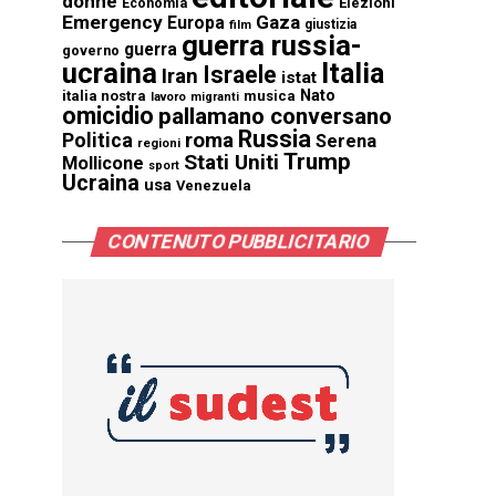
donne
Elezioni
Economia
Emergency
Gaza
Europa
giustizia
film
guerra russia-
guerra
governo
ucraina
Italia
Israele
Iran
istat
Nato
italia nostra
musica
lavoro
migranti
omicidio
pallamano conversano
Russia
Politica
roma
Serena
regioni
Trump
Stati Uniti
Mollicone
sport
Ucraina
usa
Venezuela
CONTENUTO PUBBLICITARIO