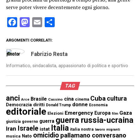
serve poter vivere decentemente ogni giorno.
Facebook
Mastodon
Email
Condividi
ARGOMENTI CORRELATI:
Fabrizio Resta
Informatico, sindacalista, appassionato di politica e sportivo
TAG
anci
Cuba
cultura
Brasile
cina
cinema
Cassino
Arce
donne
Democrazia
diritti
Donald Trump
Economia
editoriale
Emergency
Gaza
Europa
Elezioni
film
guerra russia-ucraina
guerra
governo
giustizia
Italia
Israele
Iran
istat
italia nostra
lavoro
migranti
omicidio
pallamano conversano
Nato
musica