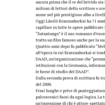
ancora prima che il re del brivido si
milioni di lettori dello scrittore e 
nome nel più prestigioso albo a livel
Oggi László Krasznahorkai ha 71 anni, 
capillare in tutte le opere pubblicate
“Satantango” è il suo romanzo d’esord
tratto un film famoso anche per la sua
Quattro anni dopo fu pubblicato “Mela
all’epoca in cui Krasznahorkai si tras
DAAD, un’organizzazione che “promuo
istituzioni con la Germania, informa
le borse di studio del DAAD”.
Dalla seconda prova di scrittura fu t
del 2000.
Frasi lunghe e prive di punteggiatura 
palcoscenici fuori da ogni logica. La 
un’ossessione di chi è attore-spetta