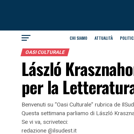
CHI SIAMO
ATTUALITÀ
POLITIC
OASI CULTURALE
László Krasznaho
per la Letteratu
Benvenuti su “Oasi Culturale” rubrica de IlS
Questa settimana parliamo di László Krasznah
Se vi va, scriveteci:
redazione @ilsudest.it