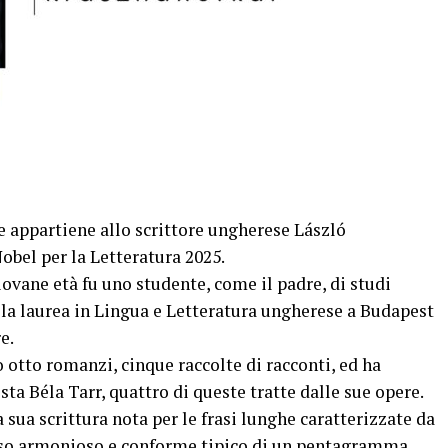
e appartiene allo scrittore ungherese László
obel per la Letteratura 2025.
iovane età fu uno studente, come il padre, di studi
 la laurea in Lingua e Letteratura ungherese a Budapest
e.
to otto romanzi, cinque raccolte di racconti, ed ha
ta Béla Tarr, quattro di queste tratte dalle sue opere.
 sua scrittura nota per le frasi lunghe caratterizzate da
lusso armonioso e conforme tipico di un pentagramma