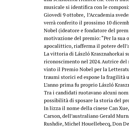
musicale si identifica con le composiz
Giovedi 9 ottobre, l’Accademia svede
verrà conferito il prossimo 10 dicemb
Nobel (ideatore e fondatore del prem
motivazione del premio: “Per la sua o
apocalittico, riafferma il potere dell’a
La vittoria di László Krasznahorkai s
riconoscimento nel 2024. Autrice del
vinto il Premio Nobel per la Letteratu
traumi storici ed espone la fragilità
L’anno prima fu proprio László Kraszn
Tra i candidati ruotavano alcuni nomi 
possibilità di sposare la storia del p
In lizza il nome della cinese Can Xu
Carson, dell’australiano Gerald Murn
Rushdie, Michel Houellebecq, Don DeL