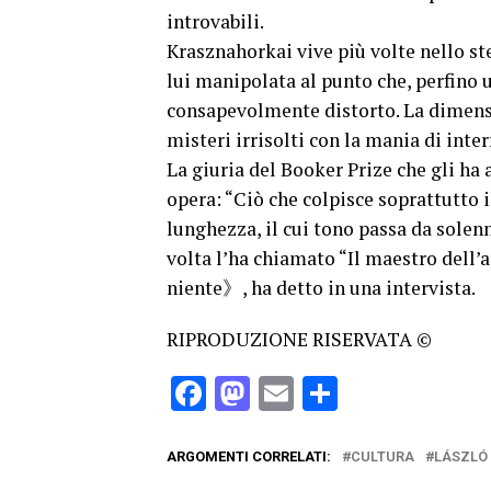
introvabili.
Krasznahorkai vive più volte nello st
lui manipolata al punto che, perfino un
consapevolmente distorto. La dimensio
misteri irrisolti con la mania di inter
La giuria del Booker Prize che gli ha 
opera: “Ciò che colpisce soprattutto il
lunghezza, il cui tono passa da solen
volta l’ha chiamato “Il maestro dell’a
niente》, ha detto in una intervista.
RIPRODUZIONE RISERVATA ©
Facebook
Mastodon
Email
Condividi
ARGOMENTI CORRELATI:
CULTURA
LÁSZLÓ