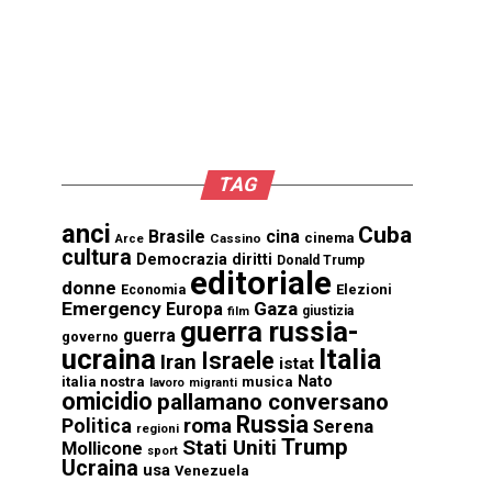
TAG
anci
Cuba
Brasile
cina
cinema
Cassino
Arce
cultura
Democrazia
diritti
Donald Trump
editoriale
donne
Elezioni
Economia
Emergency
Gaza
Europa
giustizia
film
guerra russia-
guerra
governo
ucraina
Italia
Israele
Iran
istat
Nato
italia nostra
musica
lavoro
migranti
omicidio
pallamano conversano
Russia
Politica
roma
Serena
regioni
Trump
Stati Uniti
Mollicone
sport
Ucraina
usa
Venezuela