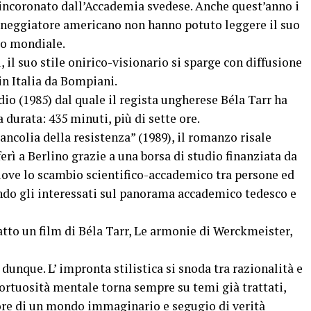
a incoronato dall’Accademia svedese. Anche quest’anno i
sceneggiatore americano non hanno potuto leggere il suo
lo mondiale.
il suo stile onirico-visionario si sparge con diffusione
 in Italia da Bompiani.
io (1985) dal quale il regista ungherese Béla Tarr ha
 durata: 435 minuti, più di sette ore.
ncolia della resistenza” (1989), il romanzo risale
ferì a Berlino grazie a una borsa di studio finanziata da
ve lo scambio scientifico-accademico tra persone ed
ndo gli interessati sul panorama accademico tedesco e
ratto un film di Béla Tarr, Le armonie di Werckmeister,
dunque. L’ impronta stilistica si snoda tra razionalità e
tortuosità mentale torna sempre su temi già trattati,
tore di un mondo immaginario e segugio di verità