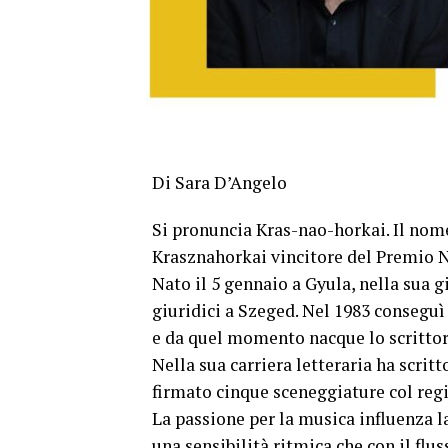
Di Sara D’Angelo
Si pronuncia Kras-nao-horkai. Il nom
Krasznahorkai vincitore del Premio N
Nato il 5 gennaio a Gyula, nella sua g
giuridici a Szeged. Nel 1983 conseguì
e da quel momento nacque lo scrittor
Nella sua carriera letteraria ha scrit
firmato cinque sceneggiature col regis
La passione per la musica influenza la
una sensibilità ritmica che con il f